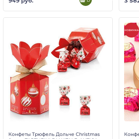
949 руб.
3 58
НОВИНКА
Конфеты Трюфель Дольче Christmas
Конфе