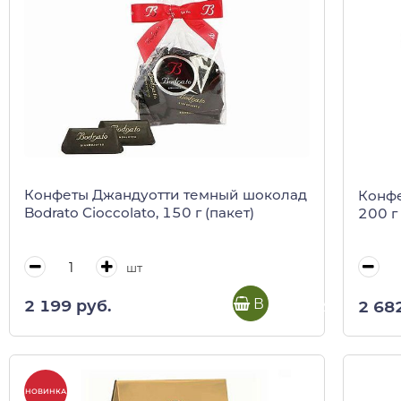
Конфеты Джандуотти темный шоколад
Конфе
Bodrato Cioccolato, 150 г (пакет)
200 г
шт
В корзину
2 199 руб.
2 68
НОВИНКА