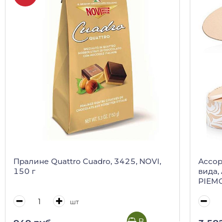
Пралине Quattro Cuadro, 3425, NOVI,
Ассор
150 г
вида,
PIEMO
лодоч
шт
В корзину