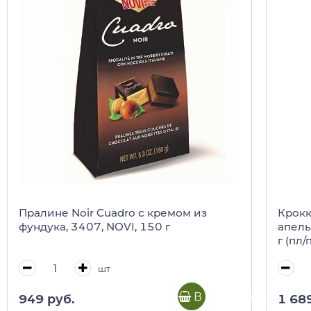
Пралине Noir Cuadro с кремом из
Крокк
фундука, 3407, NOVI, 150 г
апель
г (пл/
шт
В корзину
949 руб.
1 68