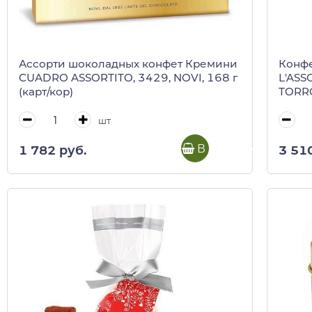
Ассорти шоколадных конфет Кремини
Конфе
CUADRO ASSORTITO, 3429, NOVI, 168 г
L'ASS
(карт/кор)
TORRO
(плас
шт
В корзину
1 782 руб.
3 51