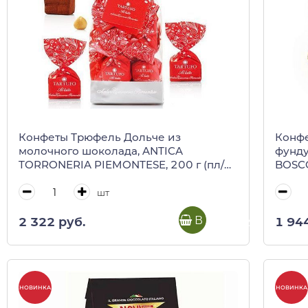
Конфеты Трюфель Дольче из
Конф
молочного шоколада, ANTICA
фунд
TORRONERIA PIEMONTESE, 200 г (пл/
BOSCO
пак)
шт
В корзину
2 322 руб.
1 94
НОВИНКА
НОВИНКА