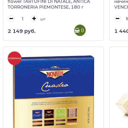
flower TARTUFINI DI NATALE, ANTICA
начин
TORRONERIA PIEMONTESE, 180 г
VENCH
шт
В корзину
2 149 руб.
1 44
НОВИНКА