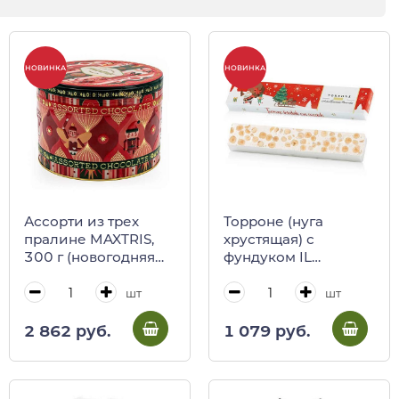
НОВИНКА
НОВИНКА
Ассорти из трех
Торроне (нуга
пралине MAXTRIS,
хрустящая) с
300 г (новогодняя
фундуком IL
жест/кор)
TORRONONE DI
NATALE, ANTICA
шт
шт
TORRONERIA
PIEMONTESE, 100 г
2 862 руб.
1 079 руб.
(карт/кор)