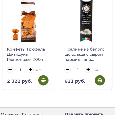
Конфеты Трюфель
Пралине из белого
Джандуйя
шоколада с сыром
Piemontese, 200 г
пармиджано
(пакет) (0105)
реджано Stainer,
29,4 г
шт
шт
2 322 руб.
621 руб.
Отзывы
Доставка
Давайте дружить: