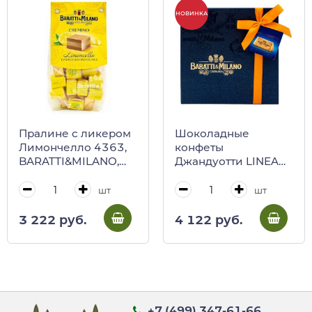
НОВИНКА
Пралине с ликером
Шоколадные
Лимончелло 4363,
конфеты
BARATTI&MILANO,
Джандуотти LINEA
200 г (пл/пак)
PRESTIGIO, 4320,
BARATTI&MILANO,
шт
шт
145 г (карт/кор)
3 222 руб.
4 122 руб.
+7 (499) 347-61-66