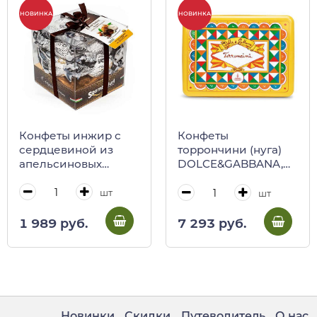
НОВИНКА
НОВИНКА
Конфеты инжир с
Конфеты
сердцевиной из
торрончини (нуга)
апельсиновых
DOLCE&GABBANA,
цукатов в белом
250 г
шоколаде
шт
шт
Sgambelluri, 200 г
(пл/кубик)
1 989 руб.
7 293 руб.
Новинки
Скидки
Путеводитель
О нас