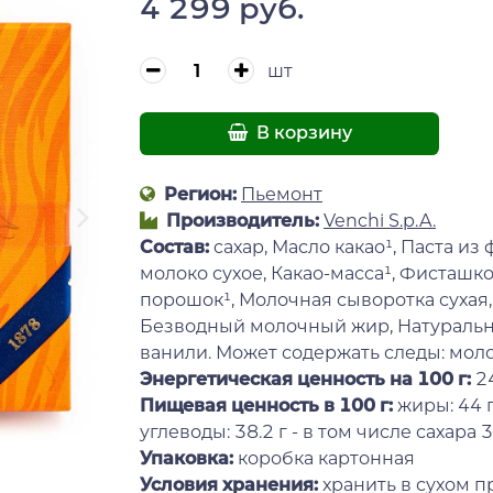
4 299 руб.
шт
В корзину
Регион:
Пьемонт
Производитель:
Venchi S.p.A.
Состав:
cахар, Масло какао¹, Паста из
молоко сухое, Какао-масса¹, Фисташко
порошок¹, Молочная сыворотка сухая,
Безводный молочный жир, Натураль
ванили. Может содержать следы: молок
Энергетическая ценность на 100 г
:
24
Пищевая ценность в 100 г:
жиры: 44 г
углеводы: 38.2 г - в том числе сахара 35 
Упаковка:
коробка картонная
Условия хранения:
хранить в сухом 