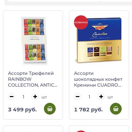
НОВИНКА
Ассорти Трюфелей
Ассорти
RAINBOW
шоколадных конфет
COLLECTION, ANTICA
Кремини CUADRO
TORRONERIA
ASSORTITO, 3429,
PIEMONTESE, 175 г
NOVI, 168 г (карт/
шт
шт
(карт/кор)
кор)
3 499 руб.
1 782 руб.