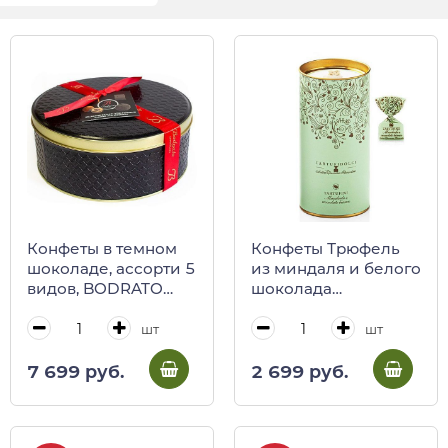
Конфеты в темном
Конфеты Трюфель
шоколаде, ассорти 5
из миндаля и белого
видов, BODRATO
шоколада
CIOCCOLATO, 350 г
TARTUFIDOLCI,
(черная жест/
ANTICA TORRONERIA
шт
шт
коробка)
PIEMONTESE, 160 г
(туба)
7 699 руб.
2 699 руб.