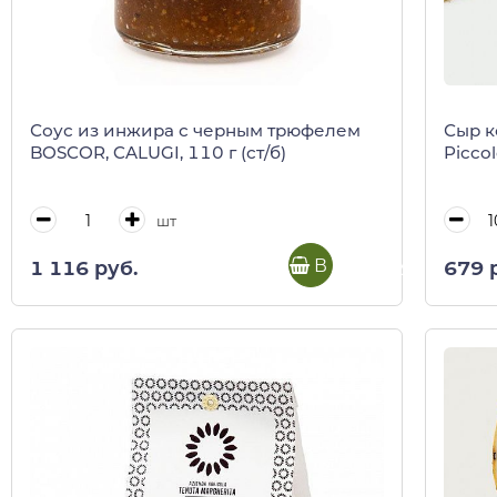
Соус из инжира с черным трюфелем
Сыр к
BOSCOR, CALUGI, 110 г (ст/б)
Picco
шт
В корзину
1 116 руб.
679 