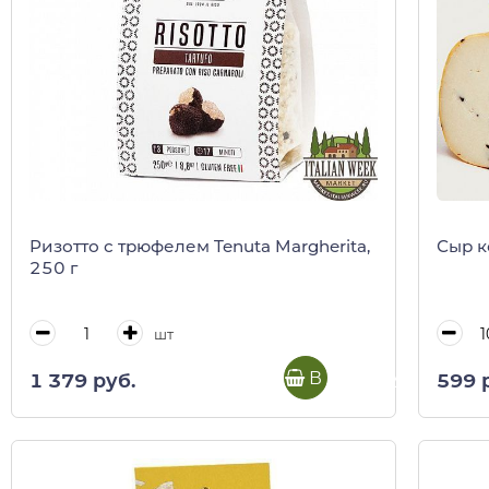
Ризотто с трюфелем Tenuta Margherita,
Сыр к
250 г
шт
В корзину
1 379 руб.
599 