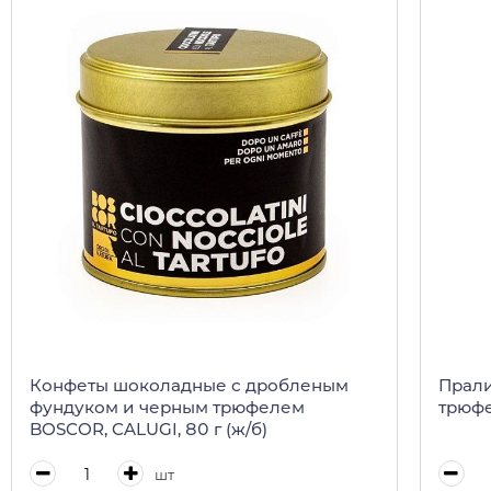
Конфеты шоколадные с дробленым
Прали
фундуком и черным трюфелем
трюфе
BOSCOR, CALUGI, 80 г (ж/б)
шт