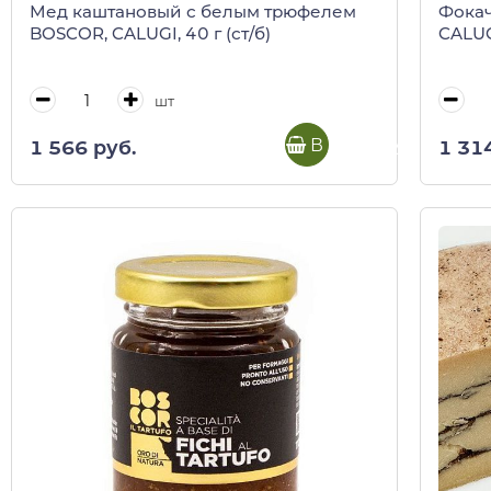
Мед каштановый с белым трюфелем
Фокач
BOSCOR, CALUGI, 40 г (ст/б)
CALUGI
шт
В корзину
1 566 руб.
1 31