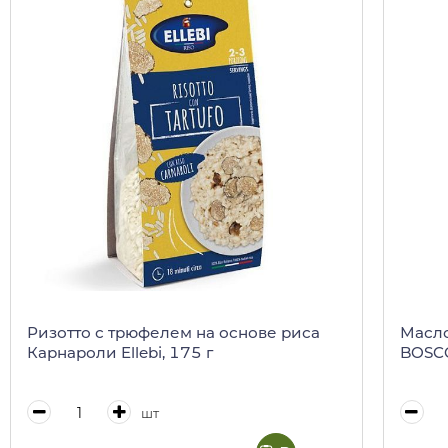
Ризотто с трюфелем на основе риса
Масло
Карнароли Ellebi, 175 г
BOSCO
шт