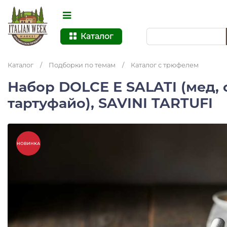
Каталог
Каталог
/
Подборки по темам
/
Каталог с трюфелем
Набор DOLCE E SALATI (мед, 
тартуфайо), SAVINI TARTUFI
НОВИНКА