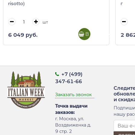
risotto)
г
шт
В корзину
6 049 руб.
2 86
+7 (499)
347-61-66
Следите
обновл
Заказать звонок
и скидк
Точка выдачи
Подпиши
заказов:
нашу рас
г. Москва, ул.
Воздвиженка д.
9 стр. 2