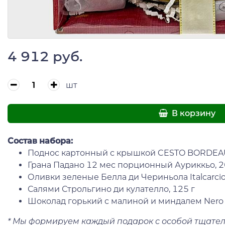
4 912 руб.
шт
В корзину
Состав набора:
Поднос картонный с крышкой CESTO BORDEA
Грана Падано 12 мес порционный Ауриккьо, 2
Оливки зеленые Белла ди Чериньола Italcarcio
Салями Строльгино ди кулателло, 125 г
Шоколад горький с малиной и миндалем Nero N
* Мы формируем каждый подарок с особой тщател