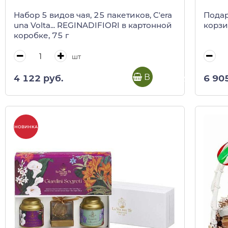
Набор 5 видов чая, 25 пакетиков, C'era
Подар
una Volta... REGINADIFIORI в картонной
корз
коробке, 75 г
шт
В корзину
4 122 руб.
6 90
НОВИНКА