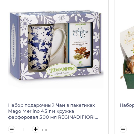
Набор подарочный Чай в пакетиках
Набор
Mago Merlino 45 г и кружка
фарфоровая 500 мл REGINADIFIORI
(подарочная карт/кор)
шт