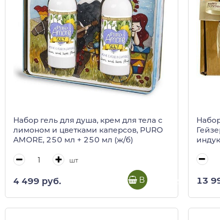
Набор
Набор гель для душа, крем для тела с
Гейзе
лимоном и цветками каперсов, PURO
индук
AMORE, 250 мл + 250 мл (ж/б)
шт
В корзину
13 9
4 499 руб.