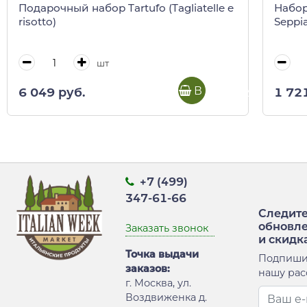
Подарочный набор Tartufo (Tagliatelle e
Набор
risotto)
Seppia
шт
В корзину
6 049 руб.
1 72
+7 (499)
347-61-66
Следите
обновл
Заказать звонок
и скидк
Точка выдачи
Подпиши
заказов:
нашу рас
г. Москва, ул.
Воздвиженка д.