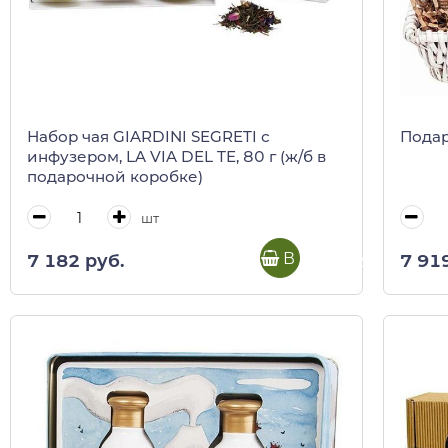
Набор чая GIARDINI SEGRETI с
Подар
инфузером, LA VIA DEL TE, 80 г (ж/б в
подарочной коробке)
шт
В корзину
7 182 руб.
7 91