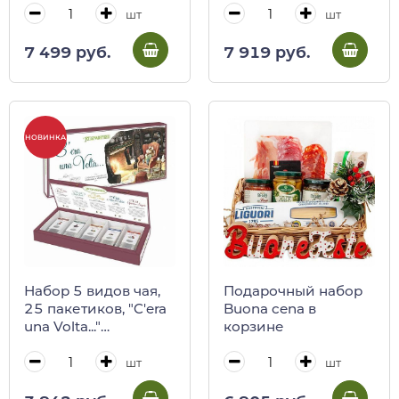
сыровяленый Pont,
шт
шт
1 кг
7 499 руб.
7 919 руб.
НОВИНКА
Набор 5 видов чая,
Подарочный набор
25 пакетиков, "C'era
Buona cena в
una Volta..."
корзине
REGINADIFIORI в
картонной коробке,
шт
шт
62,5 г