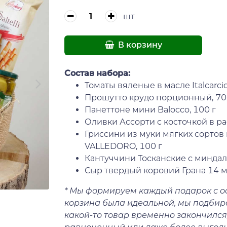
шт
В корзину
Состав набора:
Томаты вяленые в масле Italcarcio
Прошутто крудо порционный, 70
Панеттоне мини Balocco, 100 г
Оливки Ассорти с косточкой в расс
Гриссини из муки мягких сортов 
VALLEDORO, 100 г
Кантуччини Тосканские с миндале
Сыр твердый коровий Грана 14 ме
* Мы формируем каждый подарок с о
корзина была идеальной, мы подбир
какой-то товар временно закончился