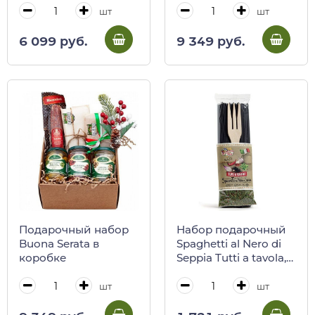
железной банке
шт
шт
6 099 руб.
9 349 руб.
Подарочный набор
Набор подарочный
Buona Serata в
Spaghetti al Nero di
коробке
Seppia Tutti a tavola,
540 г
шт
шт