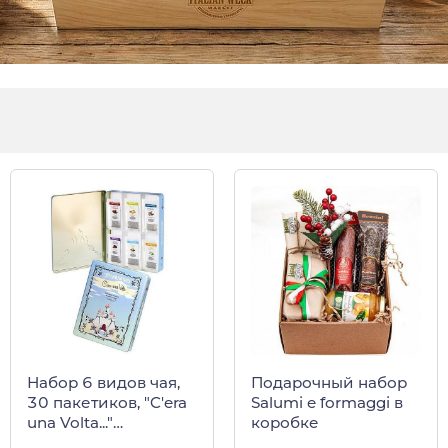
Набор 6 видов чая,
Подарочный набор
30 пакетиков, "C'era
Salumi e formaggi в
una Volta..."
коробке
REGINADIFIORI в