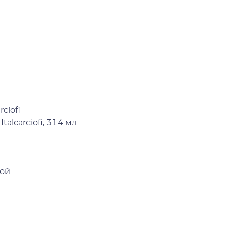
ciofi
alcarciofi, 314 мл
той