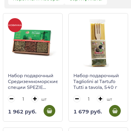
НОВИНКА
Набор подарочный
Набор подарочный
Средиземноморские
Tagliolini al Tartufo
специи SPEZIE
Tutti a tavola, 540 г
MEDITERRANEE,
Antico Pastificio
шт
шт
Umbro
1 962 руб.
1 679 руб.