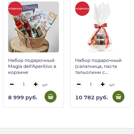
НОВИНКА
НОВИНКА
Набор подарочный
Набор подарочный
Magia dell'Aperitivo в
(салатница, паста
корзине
тальолини с
лимоном, приправа
спагеттата с
шт
шт
лимоном, паста
тальятелле яичная)
8 999 руб.
10 782 руб.