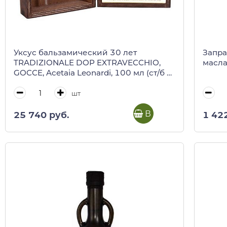
Уксус бальзамический 30 лет
Запра
TRADIZIONALE DOP EXTRAVECCHIO,
масла,
GOCCE, Acetaia Leonardi, 100 мл (ст/б в
деревянной коробке)
шт
В корзину
25 740 руб.
1 42