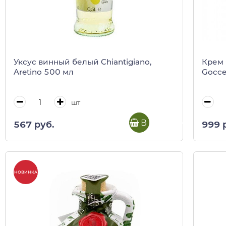
Уксус винный белый Chiantigiano,
Крем 
Aretino 500 мл
Gocc
шт
В корзину
567 руб.
999 
НОВИНКА