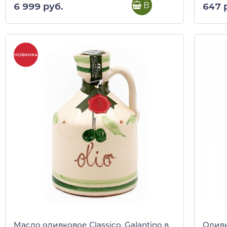
В корзину
6 999 руб.
647 
НОВИНКА
Масло оливковое Classico, Galantino в
Оливк