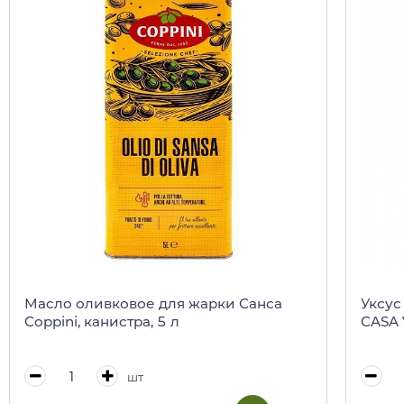
Масло оливковое для жарки Санса
Уксус
Coppini, канистра, 5 л
CASA 
шт