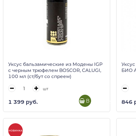
Уксус бальзамические из Модены IGP
Уксус
с черным трюфелем BOSCOR, CALUGI,
БИО A
100 мл (ст/бут со спреем)
шт
В корзину
1 399 руб.
846 
НОВИНКА