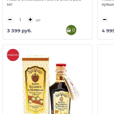
мл
кувши
шт
В корзину
3 399 руб.
4 99
НОВИНКА