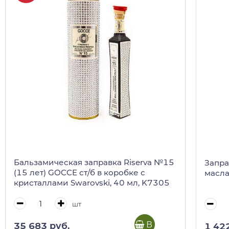
Бальзамическая заправка Riserva №15
Запра
(15 лет) GOCCE ст/б в коробке с
масла,
кристаллами Swarovski, 40 мл, K7305
шт
В корзину
35 683 руб.
1 42