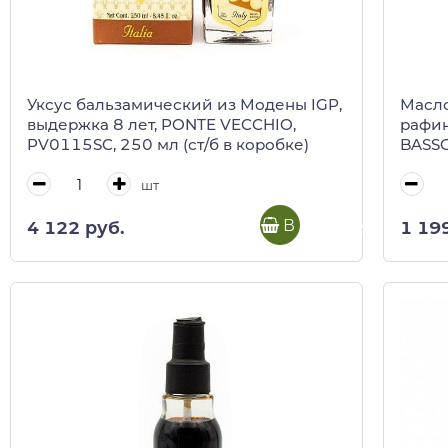
Уксус бальзамический из Модены IGP,
Масло
выдержка 8 лет, PONTE VECCHIO,
рафи
PV0115SC, 250 мл (ст/б в коробке)
BASSO
шт
В корзину
4 122 руб.
1 19