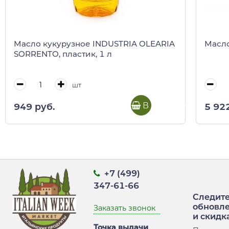
Масло кукурузное INDUSTRIA OLEARIA
Масло
SORRENTO, пластик, 1 л
шт
В корзину
949 руб.
5 92
+7 (499)
347-61-66
Следите
обновл
Заказать звонок
и скидк
Точка выдачи