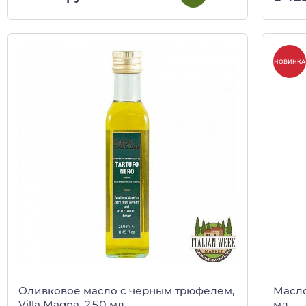
НОВИНКА
Оливковое масло с черным трюфелем,
Масло
Villa Magna, 250 мл
мл