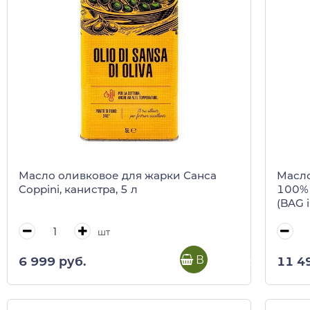
Масло оливковое для жарки Санса
Масло
Coppini, канистра, 5 л
100% 
(BAG 
шт
В корзину
6 999 руб.
11 4