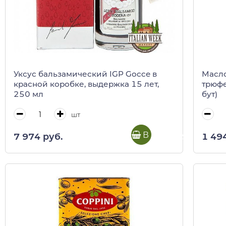
Уксус бальзамический IGP Gocce в
Масло
красной коробке, выдержка 15 лет,
трюфе
250 мл
бут)
шт
В корзину
7 974 руб.
1 49