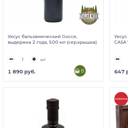
Уксус бальзамический Gocce,
Уксус
выдержка 2 года, 500 мл (сер.крышка)
CASA 
шт
В корзину
1 890 руб.
647 
НОВИНКА