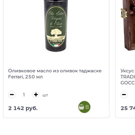
Оливковое масло из оливок таджаске
Уксус
Ferrari, 250 мл
TRAD
GOCCE,
дерев
шт
В корзину
2 142 руб.
25 7