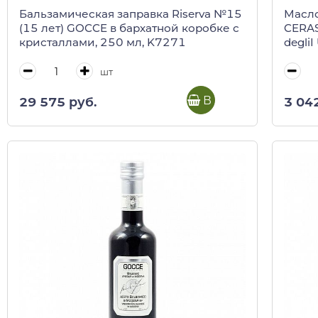
Бальзамическая заправка Riserva №15
Масло
(15 лет) GOCCE в бархатной коробке с
CERA
кристаллами, 250 мл, K7271
degliI
шт
В корзину
29 575 руб.
3 04