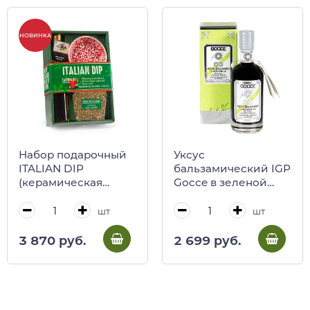
НОВИНКА
Набор подарочный
Уксус
ITALIAN DIP
бальзамический IGP
(керамическая
Gocce в зеленой
тарелка, масло
коробке, выдержка
оливковое,
4 года, 250 мл
шт
шт
приправа по-
сицилийски)
3 870 руб.
2 699 руб.