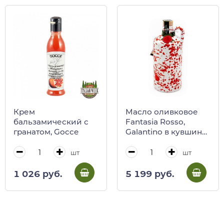
Крем
Масло оливковое
бальзамический с
Fantasia Rosso,
гранатом, Gocce
Galantino в кувшине,
500 мл
шт
шт
1 026 руб.
5 199 руб.