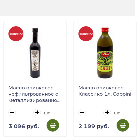
НОВИНКА
НОВИНКА
Масло оливковое
Масло оливковое
нефильтрованное с
Классико 1л, Coppini
металлизированной
этикеткой Regno
degli UliviI, 500 мл
шт
шт
(ст/бут высокая)
3 096 руб.
2 199 руб.