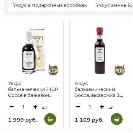
Уксус в подарочных коробках
Уксус винный,
Уксус
Уксус
бальзамический IGP
бальзамический
Gocce в бежевой
Gocce, выдержка 1
коробке, выдержка
год, 250 мл
2 года, 250 мл
шт
шт
1 999 руб.
1 169 руб.