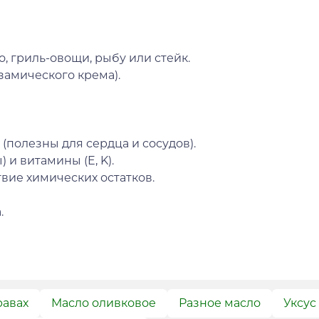
о, гриль-овощи, рыбу или стейк.
замического крема).
олезны для сердца и сосудов).
и витамины (E, K).
вие химических остатков.
.
равах
Масло оливковое
Разное масло
Уксус