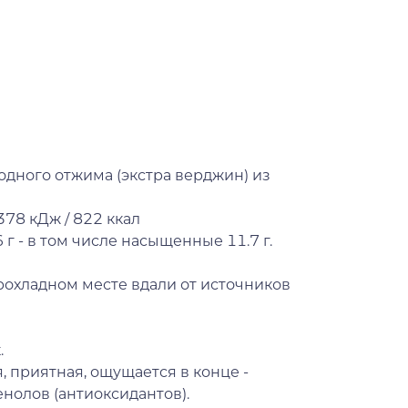
одного отжима (экстра верджин) из
378 кДж / 822 ккал
 г - в том числе насыщенные 11.7 г.
рохладном месте вдали от источников
.
, приятная, ощущается в конце -
нолов (антиоксидантов).