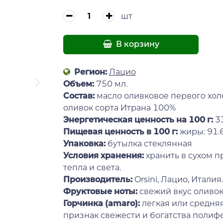
шт
В корзину
Регион:
Лацио
Объем:
750 мл.
Состав:
масло оливковое первого хол
оливок сорта Итрана 100%
Энергетическая ценность на 100 г:
3
Пищевая ценность в 100 г:
жиры: 91.6
Упаковка:
бутылка стеклянная
Условия хранения:
хранить в сухом п
тепла и света.
Производитель:
Orsini, Лацио, Италия.
Фруктовые ноты:
свежий вкус оливок
Горчинка (amaro):
легкая или средняя
признак свежести и богатства полифе