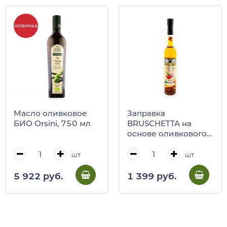
НОВИНКА
Масло оливковое
Заправка
БИО Orsini, 750 мл
BRUSCHETTA на
основе оливкового
масла, Regno degli
Ulivi, 100 мл (ст/бут)
шт
шт
5 922 руб.
1 399 руб.