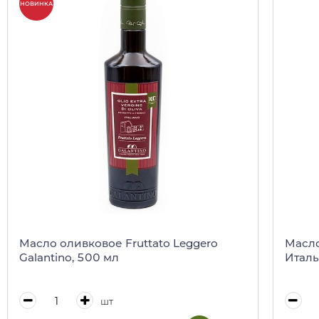
НОВИНКА
Масло оливковое Fruttato Leggero
Масло
Galantino, 500 мл
Италь
шт