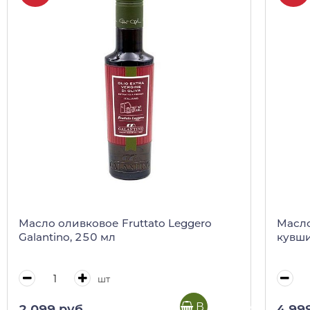
Масло оливковое Fruttato Leggero
Масло
Galantino, 250 мл
кувши
шт
В корзину
2 099 руб.
4 99