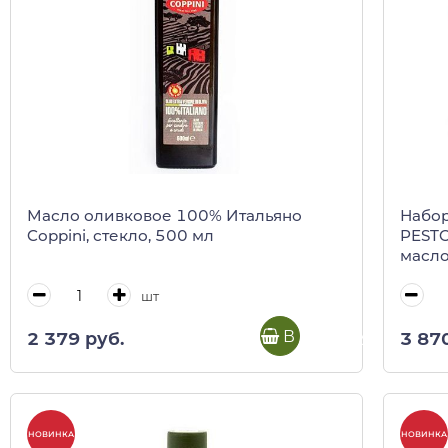
Масло оливковое 100% Итальяно
Набор под
Coppini, стекло, 500 мл
PESTO
масло
шт
В корзину
2 379 руб.
3 87
НОВИНКА
НОВИНКА