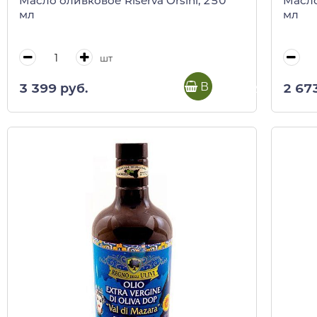
Масло оливковое Riserva Orsini, 250
Масло
мл
мл
шт
В корзину
3 399 руб.
2 67