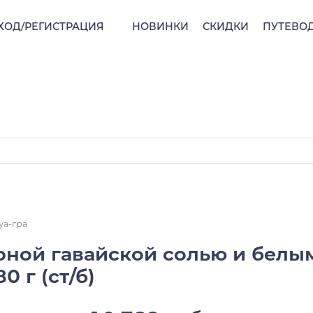
ХОД/РЕГИСТРАЦИЯ
НОВИНКИ
СКИДКИ
ПУТЕВО
уа-гра
ерной гавайской солью и белы
0 г (ст/б)