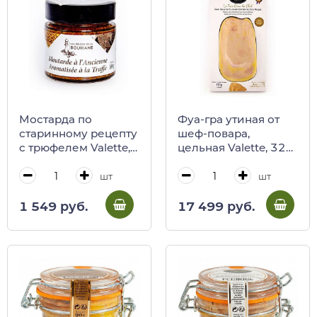
Мостарда по
Фуа-гра утиная от
старинному рецепту
шеф-повара,
c трюфелем Valette,
цельная Valette, 320
100 г (стекло)
г
шт
шт
1 549 руб.
17 499 руб.