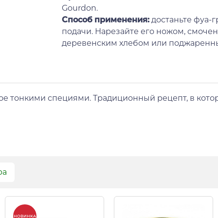
Gourdon.
Способ применения:
достаньте фуа-г
подачи. Нарезайте его ножом, смочен
деревенским хлебом или поджаренны
ое тонкими специями. Традиционный рецепт, в кото
ра
НОВИНКА