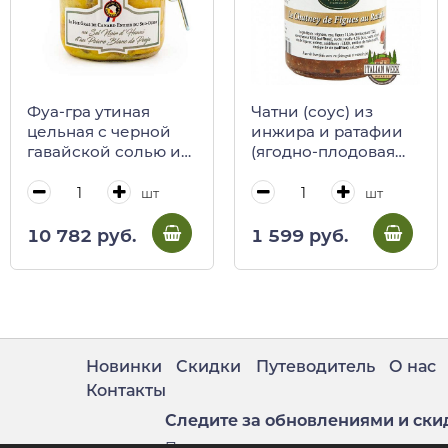
Фуа-гра утиная
Чатни (соус) из
цельная с черной
инжира и ратафии
гавайской солью и
(ягодно-плодовая
белым перцем из
настойка) Valette, 90
Пенджа с Юго-
г (стекло)
шт
шт
Запада Франции,
VALETTE, 180 г (ст/б)
10 782 руб.
1 599 руб.
Новинки
Скидки
Путеводитель
О нас
Контакты
Следите за обновлениями и ски