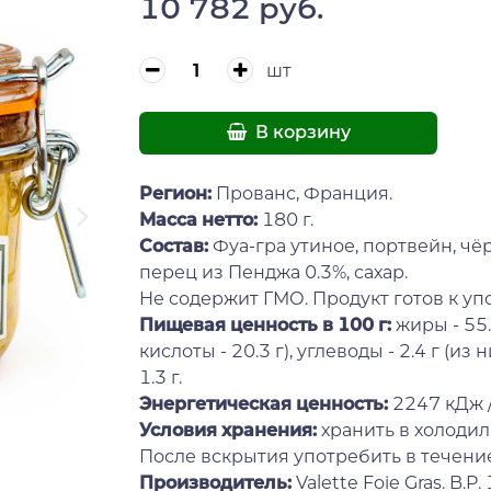
10 782 руб.
шт
В корзину
Регион:
Прованс, Франция.
Масса нетто:
180 г.
Состав:
Фуа-гра утиное, портвейн, чёр
перец из Пенджа 0.3%, сахар.
Не содержит ГМО. Продукт готов к у
Пищевая ценность в 100 г:
жиры - 55
кислоты - 20.3 г), углеводы - 2.4 г (из ни
1.3 г.
Энергетическая ценность:
2247 кДж /
Условия хранения:
хранить в холодил
После вскрытия употребить в течение
Производитель:
Valette Foie Gras. B.