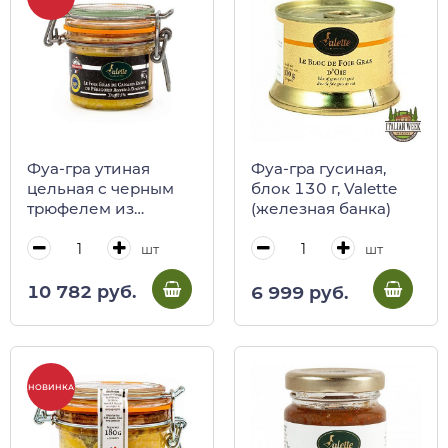
Фуа-гра утиная
Фуа-гра гусиная,
цельная с черным
блок 130 г, Valette
трюфелем из
(железная банка)
Перигора IGP,
VALETTE, 90 г (ст/б)
шт
шт
10 782 руб.
6 999 руб.
НОВИНКА