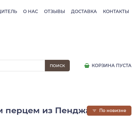
ДИТЕЛЬ
О НАС
ОТЗЫВЫ
ДОСТАВКА
КОНТАКТЫ
КОРЗИНА ПУСТА
м перцем из Пенджа с Юго-
По новизне