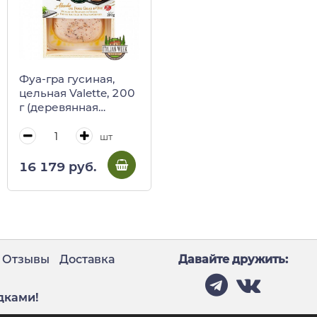
Фуа-гра гусиная,
цельная Valette, 200
г (деревянная
коробка)
шт
16 179 руб.
Отзывы
Доставка
Давайте дружить:
дками!