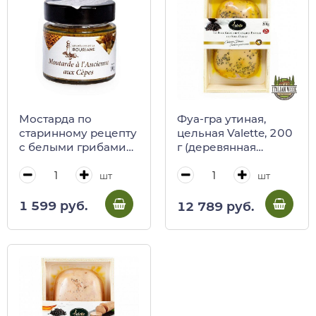
Мостарда по
Фуа-гра утиная,
старинному рецепту
цельная Valette, 200
c белыми грибами
г (деревянная
Valette, 100 г
коробка)
(стекло)
шт
шт
1 599 руб.
12 789 руб.