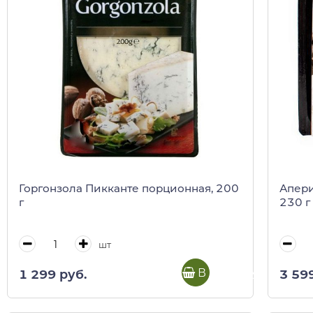
Горгонзола Пикканте порционная, 200
Апери
г
230 г
шт
В корзину
1 299 руб.
3 59