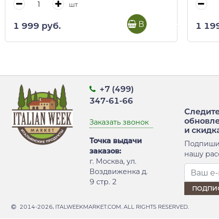
шт
В корзину
1 999 руб.
1 19
+7 (499)
347-61-66
Следите
обновл
Заказать звонок
и скидк
Точка выдачи
Подпиши
заказов:
нашу рас
г. Москва, ул.
Воздвиженка д.
9 стр. 2
2014-2026, ITALWEEKMARKET.COM. ALL RIGHTS RESERVED.