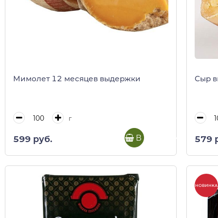
Мимолет 12 месяцев выдержки
Сыр в
г
В корзину
599 руб.
579 
НОВИНКА