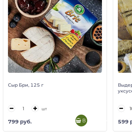
Сыр Бри, 125 г
Выдер
уксус
шт
В корзину
799 руб.
599 