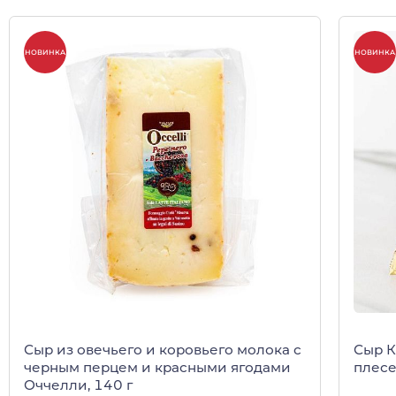
НОВИНКА
НОВИНКА
Сыр из овечьего и коровьего молока с
Сыр К
черным перцем и красными ягодами
плес
Оччелли, 140 г