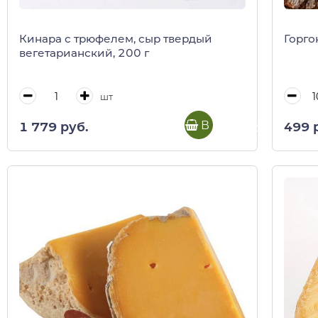
Кинара с трюфелем, сыр твердый
Горго
вегетарианский, 200 г
шт
В корзину
1 779 руб.
499 