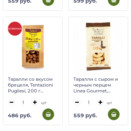
559 руб.
599 руб.
НОВИНКА
Таралли со вкусом
Таралли с сыром и
брецеля, Tentazioni
черным перцем
Pugliesi, 200 г
Linea Gourmet,
(крафт)
Tentazioni Pugliesi,
250 г
шт
шт
486 руб.
559 руб.