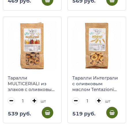
469 руб.
569 руб.
Таралли
Таралли Интеграли
MULTICERIALI из
с оливковым
злаков с оливковым
маслом Tentazioni
маслом Tentazioni
Pugliesi, 200 г
Pugliesi, 200 г
шт
шт
539 руб.
519 руб.