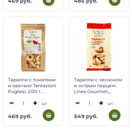
469 руб.
485 руб.
Таралли с томатами
Таралли с чесноком
и орегано Tentazioni
и острым перцем
Pugliesi, 200 г
Linea Gourmet,
(крафт)
Tentazioni Pugliesi,
250 г
шт
шт
469 руб.
549 руб.