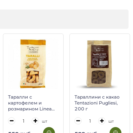
Таралли с
Тараллини с какао
картофелем и
Tentazioni Pugliesi,
розмарином Linea
200 г
Gourmet, Tentazioni
Pugliesi, 250 г
шт
шт