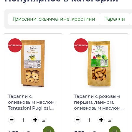
Гриссини, скьяччатине, кростини
Таралли
НОВИНКА
НОВИНКА
Таралли с
Таралли с розовым
оливковым маслом,
перцем, лаймом,
Tentazioni Pugliesi,
оливковым маслом,
200 г (крафт)
Tentazioni Pugliesi,
200 г (крафт)
шт
шт