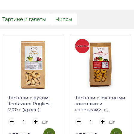
Тартине и галеты
Чипсы
НОВИНКА
Таралли с луком,
Таралли с вялеными
Tentazioni Pugliesi,
томатами и
200 г (крафт)
каперсами, с
оливковым маслом,
Tentazioni Pugliesi,
шт
шт
200 г (крафт)