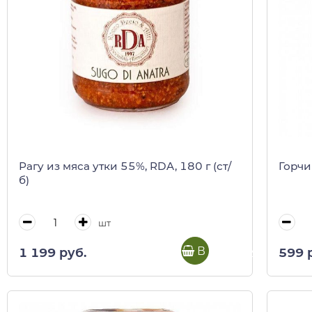
Рагу из мяса утки 55%, RDA, 180 г (ст/
Горчи
б)
шт
В корзину
1 199 руб.
599 