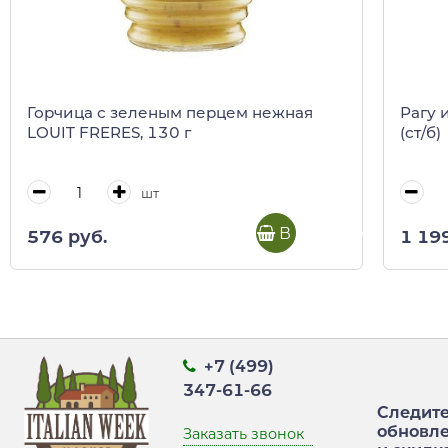
Горчица с зеленым перцем нежная
Рагу 
LOUIT FRERES, 130 г
(ст/б)
шт
В корзину
576 руб.
1 19
+7 (499)
347-61-66
Следите
обновл
Заказать звонок