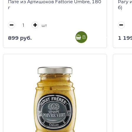
Пате из Артишоков Fattorie Umbre, 180
Рагу 
г
б)
шт
В корзину
899 руб.
1 19