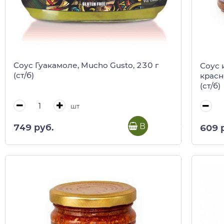
Соус Гуакамоле, Mucho Gusto, 230 г
Соус 
(ст/б)
красн
(ст/б)
шт
В корзину
749 руб.
609 