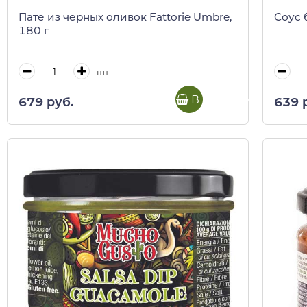
Пате из черных оливок Fattorie Umbre,
Соус 
180 г
шт
В корзину
679 руб.
639 