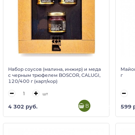
Набор соусов (малина, инжир) и меда
Майон
c черным трюфелем BOSCOR, CALUGI,
г
120/400 г (карт/кор)
шт
В корзину
4 302 руб.
599 