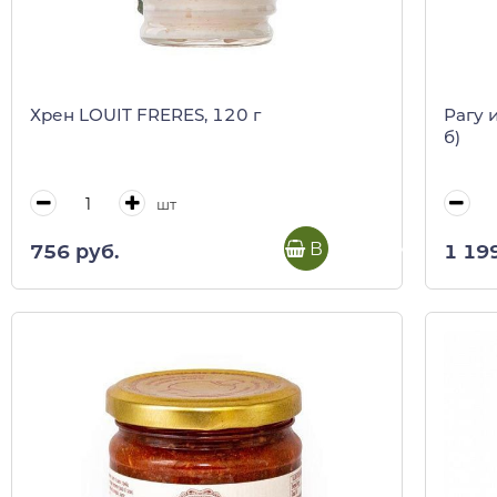
Хрен LOUIT FRERES, 120 г
Рагу 
б)
шт
В корзину
756 руб.
1 19