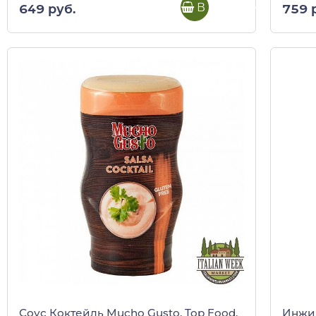
В корзину
649 руб.
759 
Соус Коктейль Mucho Gusto, Top Food,
Инжир