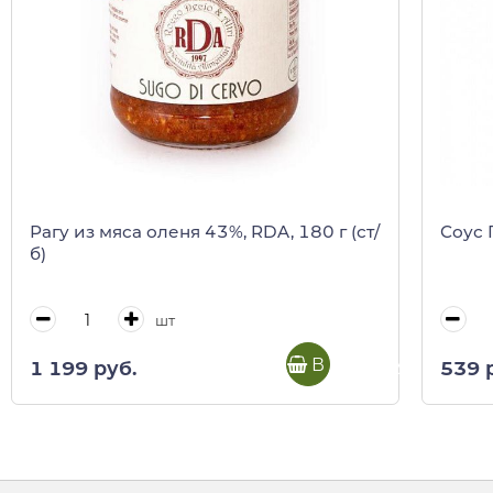
Рагу из мяса оленя 43%, RDA, 180 г (ст/
Соус 
б)
шт
В корзину
1 199 руб.
539 