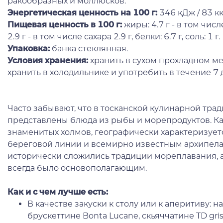
ракообразных и моллюсков.
Энергетическая ценность на 100 г
:
346 кДж / 83 кк
Пищевая ценность в 100 г:
жиры: 4.7 г - в том чис
2.9 г - в том числе сахара 2.9 г, белки: 6.7 г, соль: 1 г.
Упаковка:
банка стеклянная.
Условия хранения:
хранить в сухом прохладном ме
хранить в холодильнике и употребить в течение 7 
Часто забывают, что в тосканской кулинарной тра
представлены блюда из рыбы и морепродуктов. Как
знаменитых холмов, географически характеризуе
береговой линии и всемирно известным архипелаг
исторически сложились традиции мореплавания, 
всегда было основополагающим.
Как и с чем лучше есть:
В качестве закуски к столу или к аперитиву: 
брускеттине Bonta Lucane, скьяччатине TD gris