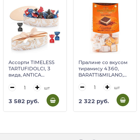
Пралине со вкусом
Ассорти TIMELESS
тирамису 4360,
TARTUFIDOLCI, 3
BARATTI&MILANO,
вида, ANTICA
200 г (пл/пак)
TORRONERIA
PIEMONTESE, 200 г
шт
шт
(бежевая карт/кор
лодочкой)
2 322 руб.
3 582 руб.