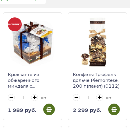
НОВИНКА
Крокканте из
Конфеты Трюфель
обжаренного
дольче Piemontese,
миндаля с
200 г (пакет) (0112)
апельсиновым
медом в молочном
шт
шт
шоколаде
Sgambelluri, 200 г
1 989 руб.
2 299 руб.
(пл/кубик)