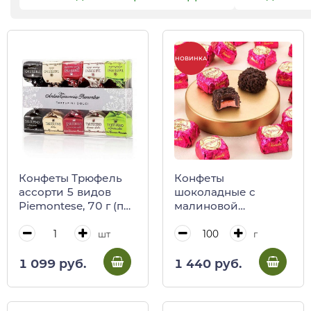
НОВИНКА
Конфеты Трюфель
Конфеты
ассорти 5 видов
шоколадные c
Piemontese, 70 г (пл/
малиновой
кор) (0101)
начинкой
CHOCOVIAR
шт
г
SELECTION, VENCHI,
весовые
1 099 руб.
1 440 руб.