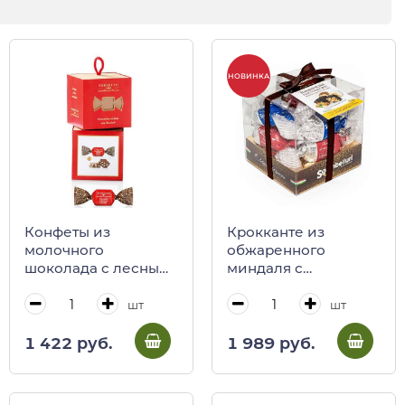
НОВИНКА
Конфеты из
Крокканте из
молочного
обжаренного
шоколада с лесным
миндаля с
орехом PERFETTO,
апельсиновым
Antica Torroneria
медом в шоколаде
шт
шт
Piemontese, 100 г
ассорти Sgambelluri,
(коричневый кубик)
200 г (пл/кубик)
1 422 руб.
1 989 руб.
0138