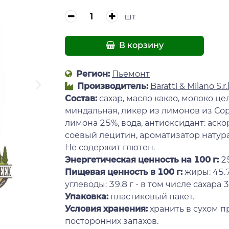
шт
В корзину
Регион:
Пьемонт
Производитель:
Baratti & Milano S.r.l
Состав:
сахар, масло какао, молоко це
миндальная, ликер из лимонов из Сорр
лимона 25%, вода, антиоксидант: аско
соевый лецитин, ароматизатор натур
Не содержит глютен.
Энергетическая ценность на 100 г
:
2
Пищевая ценность в 100 г:
жиры: 45.7
углеводы: 39.8 г - в том числе сахара 39.
Упаковка:
пластиковый пакет.
Условия хранения:
хранить в сухом п
посторонних запахов.