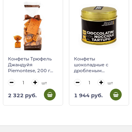
Конфеты Трюфель
Конфеты
Джандуйя
шоколадные с
Piemontese, 200 г
дробленым
(пакет) (0105)
фундуком и черным
трюфелем BOSCOR,
шт
шт
CALUGI, 80 г (ж/б)
2 322 руб.
1 944 руб.