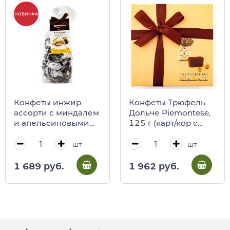
НОВИНКА
Конфеты инжир
Конфеты Трюфель
ассорти с миндалем
Дольче Piemontese,
и апельсиновыми
125 г (карт/кор с
цукатами в темном и
лентой) (0113)
белом шоколаде
шт
шт
Sgambelluri, 200 г
(пл/пак)
1 689 руб.
1 962 руб.