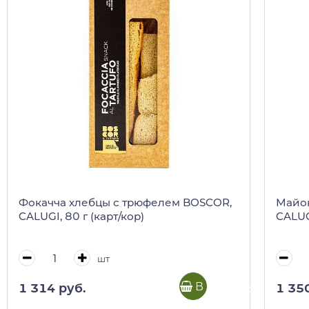
Фокачча хлебцы с трюфелем BOSCOR,
Майон
CALUGI, 80 г (карт/кор)
CALUGI
шт
В корзину
1 314 руб.
1 35