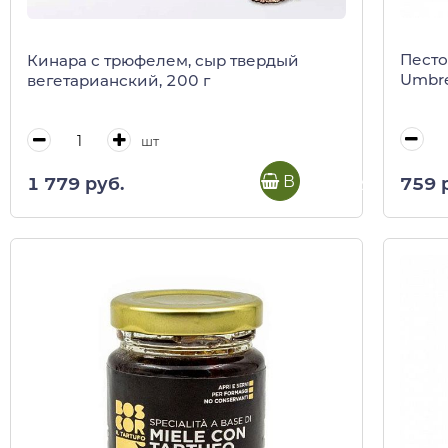
Песто
Кинара с трюфелем, сыр твердый
Umbre
вегетарианский, 200 г
шт
В корзину
759 
1 779 руб.