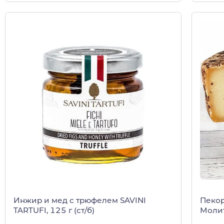
Инжир и мед с трюфелем SAVINI
Пекор
TARTUFI, 125 г (ст/б)
Моли