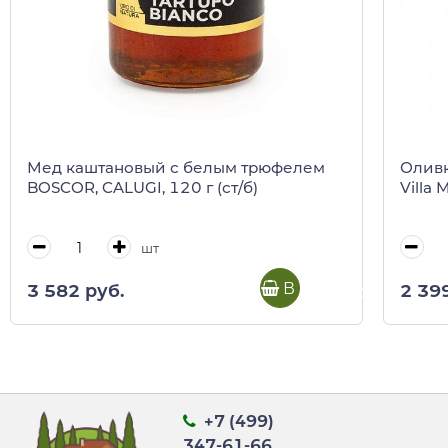
Мед каштановый с белым трюфелем
Оливк
BOSCOR, CALUGI, 120 г (ст/б)
Villa
шт
В корзину
3 582 руб.
2 39
+7 (499)
347-61-66