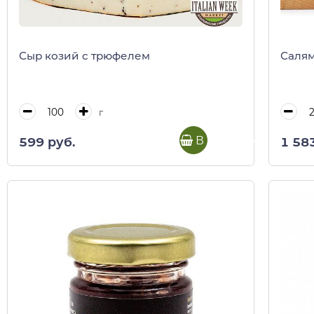
Сыр козий с трюфелем
Салям
г
В корзину
599 руб.
1 583