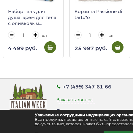
Набор гель для
Корзина Passione di
душа, крем для тела
tartufo
с оливковым
маслом и
вулканическим
шт
шт
пеплом, PURO
AMORE, 250 мл +
4 499 руб.
25 997 руб.
250 мл (ж/б)
+7 (499) 347-61-66
Заказать звонок
Точка выдачи заказов:
Уважаемые сотрудники надзирающих органов
г. Москва, ул. Воздвиженка д. 9 стр
Все продукты, представленные на сайте, ввез
документацию, которая может быть предоставлен