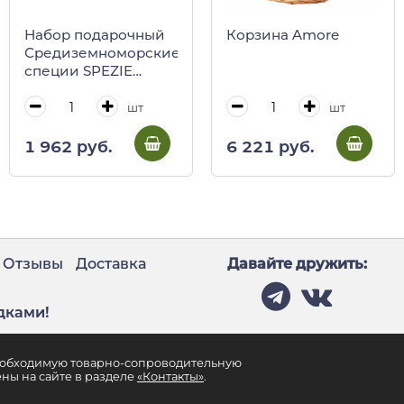
Набор подарочный
Корзина Amore
Средиземноморские
специи SPEZIE
MEDITERRANEE,
Antico Pastificio
шт
шт
Umbro
1 962 руб.
6 221 руб.
Отзывы
Доставка
Давайте дружить:
дками!
необходимую товарно-сопроводительную
ны на сайте в разделе
«Контакты»
.