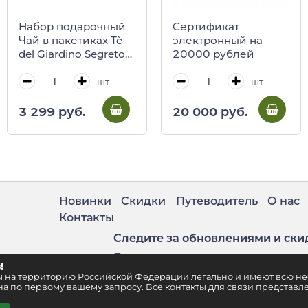
Набор подарочный
Сертификат
Чай в пакетиках Tè
электронный на
del Giardino Segreto
20000 рублей
30 г и кружка
фарфоровая 500 мл
шт
шт
REGINADIFIORI
(подарочная карт/
3 299 руб.
20 000 руб.
кор)
Новинки
Скидки
Путеводитель
О нас
Контакты
Следите за обновлениями и ски
Подпишитесь на нашу рассылку
!
. 2
ены на территорию Российской Федерации легально и имеют всю 
а по первому вашему запросу. Все контакты для связи представле