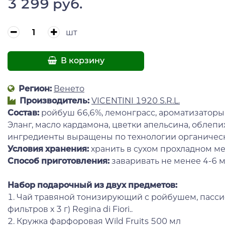
3 299 руб.
шт
В корзину
Регион:
Венето
Производитель:
VICENTINI 1920 S.R.L.
Состав:
ройбуш 66,6%, лемонграсс, ароматизаторы 
Эланг, масло кардамона, цветки апельсина, облепи
ингредиенты выращены по технологии органическ
Условия хранения:
хранить в сухом прохладном ме
Способ приготовления:
заваривать не менее 4-6 м
Набор подарочный из двух предметов:
1. Чай травяной тонизирующий с ройбушем, пасси
фильтров х 3 г) Regina di Fiori..
2. Кружка фарфоровая Wild Fruits 500 мл