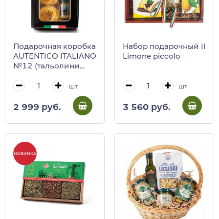
Подарочная коробка
Набор подарочный Il
AUTENTICO ITALIANO
Limone piccolo
№12 (тальолини
яичные, соус песто,
приправа
шт
шт
сичильяна), Antico
Pastificio Umbro
2 999 руб.
3 560 руб.
НОВИНКА