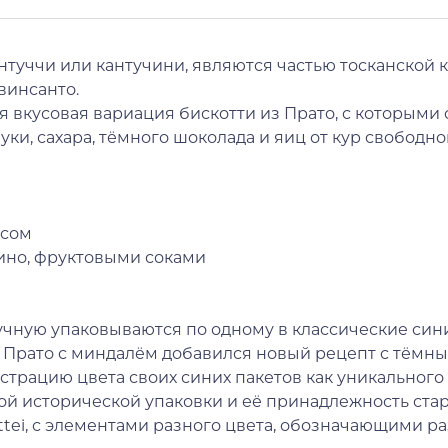
антуччи или кантучини, являются частью тосканской 
винсанто.
я вкусовая вариация бискотти из Прато, с которыми
ки, сахара, тёмного шоколада и яиц от кур свободн
есом
чино, фруктовыми соками
чную упаковываются по одному в классические сини
з Прато с миндалём добавился новый рецепт с тёмн
гистрацию цвета своих синих пакетов как уникального
той исторической упаковки и её принадлежность ста
ttei, с элементами разного цвета, обозначающими р