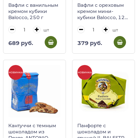
Вафли с ванильным
Вафли с ореховым
кремом кубики
кремом мини-
Balocco, 250 г
кубики Balocco, 125
г
шт
шт
689 руб.
379 руб.
НОВИНКА
НОВИНКА
Панфорте с
Кантуччи с темным
шоколадом и
шоколадом из
грушей IL BALESTRO,
Прато, ANTONIO