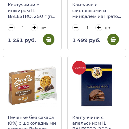
Кантуччини с
Кантуччи с
инжиром IL
фисташками и
BALESTRO, 250 г (пл/
миндалем из Прато,
пак)
ANTONIO MATTEI,
125 г
шт
шт
1 251 руб.
1 499 руб.
НОВИНКА
Печенье без сахара
Кантуччини с
(0%) с шоколадными
апельсином IL
каплями Balocco,
BALESTRO, 200 г