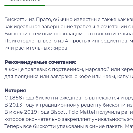
Бискотти из Прато, обычно известные также как к
как идеальное завершение трапезы в сочетании с 
Бискотти с тёмным шоколадом - это восхитительна
Приготовлены всего из 4 простых ингредиентов: му
или растительных жиров.
Рекомендуемые сочетания:
в конце трапезы: с портвейном, марсалой или хер
для полдника или завтрака: с кофе или чаем, капу
История
С 1858 года бискотти ежедневно выпекаются и вру
В 2013 году к традиционному рецепту бискотти и
В июне 2019 года Biscottificio Mattei получила ре
которое окончательно закрепляет уникальность э
Теперь все бискотти упакованы в синие пакеты Ma