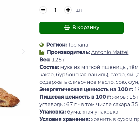
шт
В корзину
Регион:
Тоскана
Производитель:
Antonio Mattei
Вес:
125 г
Состав:
мука из мягкой пшеницы, тёмн
какао, бурбонская ваниль), сахар, яй
содержать сливочное масло, сою, фунд
Энергетическая ценность на 100 г
:
1
Пищевая ценность в 100 г:
жиры: 15 г
углеводы: 67 г - в том числе сахара 35 г,
Упаковка:
бумажная упаковка
Условия хранения:
хранить в сухом п