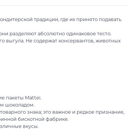
кондитерской традиции, где их принято подавать
 они разделяют абсолютно одинаковое тесто.
ого выгула. Не содержат консервантов, животных
е пакеты Mattei.
ым шоколадом.
 товарного знака; это важное и редкое признание,
ринной бискотной фабрике.
азличные вкусы.