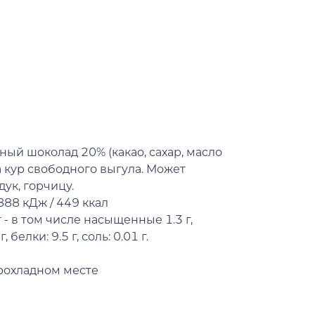
ый шоколад 20% (какао, сахар, масло
ца кур свободного выгула. Может
ук, горчицу.
888 кДж / 449 ккал
 - в том числе насыщенные 1.3 г,
 белки: 9.5 г, соль: 0.01 г.
рохладном месте