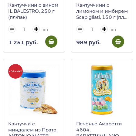
Кантуччини с вином
Кантуччини с
IL BALESTRO, 250 г
лимоном и имбирем
(пл/пак)
Scapigliati, 150 г (пл/
пак)
шт
шт
1 251 руб.
989 руб.
НОВИНКА
Кантуччи с
Печенье Амаретти
миндалем из Прато,
4604,
ANTONIO MATTEI,
BARATTI&MILANO,