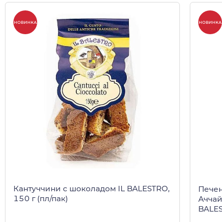
НОВИНКА
НОВИНКА
Кантуччини с шоколадом IL BALESTRO,
Пече
150 г (пл/пак)
Аччай
BALES