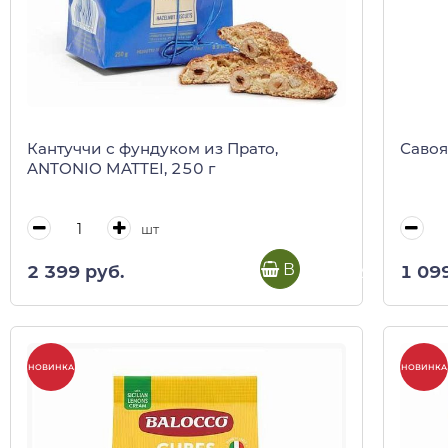
Кантуччи с фундуком из Прато,
Савоя
ANTONIO MATTEI, 250 г
шт
В корзину
2 399 руб.
1 09
НОВИНКА
НОВИНКА