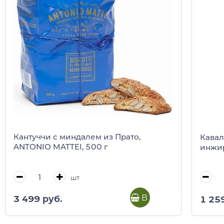
Кантуччи с миндалем из Прато,
Кавал
ANTONIO MATTEI, 500 г
инжир
шт
В корзину
3 499 руб.
1 25