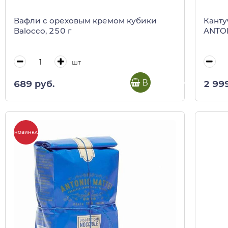
Вафли с ореховым кремом кубики
Канту
Balocco, 250 г
ANTON
шт
В корзину
689 руб.
2 99
НОВИНКА