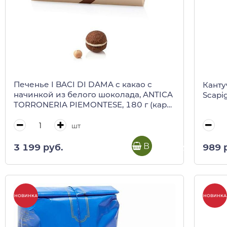
Печенье I BACI DI DAMA с какао с
Канту
начинкой из белого шоколада, ANTICA
Scapig
TORRONERIA PIEMONTESE, 180 г (карт/
кор)
шт
В корзину
3 199 руб.
989 
НОВИНКА
НОВИНКА