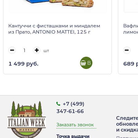
Кантуччи с фисташками и миндалем
Вафли
из Прато, ANTONIO MATTEI, 125 г
лимон
шт
В корзину
1 499 руб.
689 
+7 (499)
347-61-66
Следите
обновл
Заказать звонок
и скидк
Точка выдачи