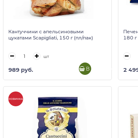
Кантуччини с апельсиновыми
Печен
цукатами Scapigliati, 150 г (пл/пак)
180 г 
шт
В корзину
989 руб.
2 49
НОВИНКА