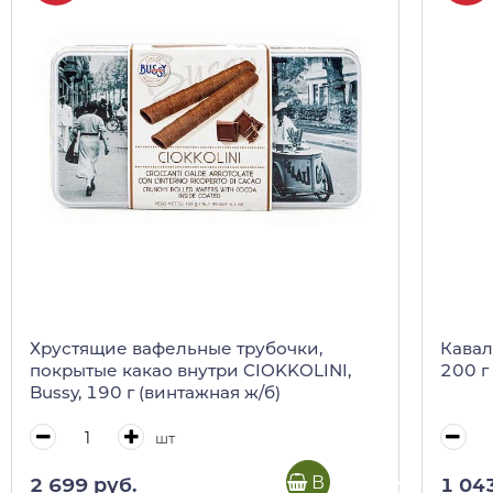
Хрустящие вафельные трубочки,
Кавал
покрытые какао внутри CIOKKOLINI,
200 г 
Bussy, 190 г (винтажная ж/б)
шт
В корзину
2 699 руб.
1 04