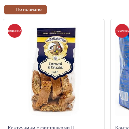
По новизне
НОВИНКА
НОВИНКА
Кантуччини с фисташками IL
Канту