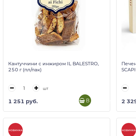
Кантуччини с инжиром IL BALESTRO,
Пече
250 г (пл/пак)
SCAPIG
шт
В корзину
1 251 руб.
2 32
НОВИНКА
НОВИНКА