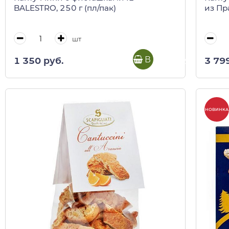
BALESTRO, 250 г (пл/пак)
из Пр
шт
В корзину
1 350 руб.
3 79
НОВИНКА