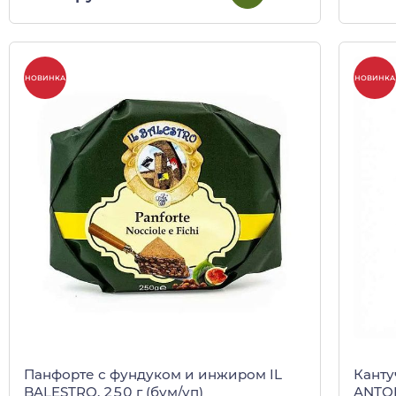
НОВИНКА
НОВИНКА
Панфорте с фундуком и инжиром IL
Канту
BALESTRO, 250 г (бум/уп)
ANTON