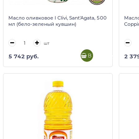
Масло оливковое I Clivi, Sant'Agata, 500
Масло
мл (бело-зеленый кувшин)
Coppi
шт
В корзину
5 742 руб.
2 37