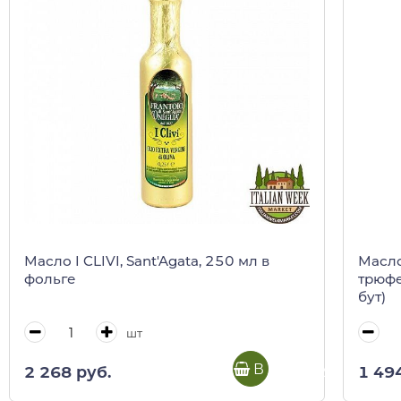
Масло I CLIVI, Sant'Agata, 250 мл в
Масло
фольге
трюфе
бут)
шт
В корзину
2 268 руб.
1 49