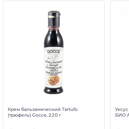
Крем бальзамический Tartufo
Уксус
(трюфель) Gocce, 220 г
БИО A