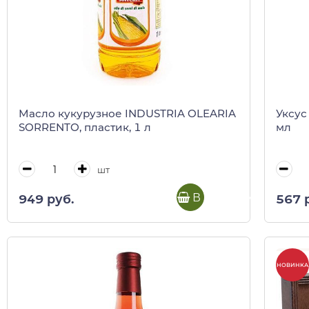
Масло кукурузное INDUSTRIA OLEARIA
Уксус
SORRENTO, пластик, 1 л
мл
шт
В корзину
949 руб.
567 
НОВИНКА