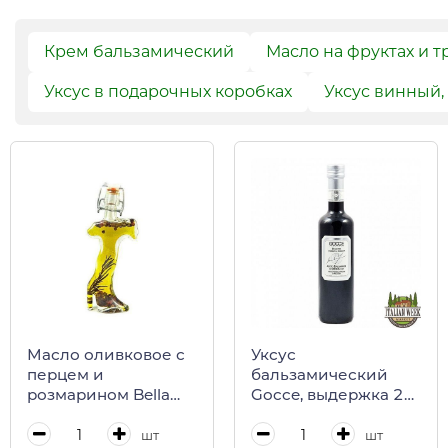
Крем бальзамический
Масло на фруктах и т
Уксус в подарочных коробках
Уксус винный,
Масло оливковое с
Уксус
перцем и
бальзамический
розмарином Bella
Gocce, выдержка 2
Italia, 40 мл
года, 500 мл
(сер.крышка)
шт
шт