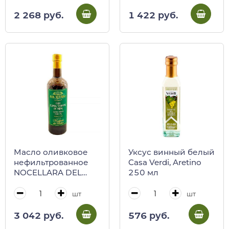
2 268 руб.
1 422 руб.
Масло оливковое
Уксус винный белый
нефильтрованное
Casa Verdi, Aretino
NOCELLARA DEL
250 мл
BELICE, DON
ALFONSO, Regno
шт
шт
degliI Ulivi, 500 мл
3 042 руб.
576 руб.