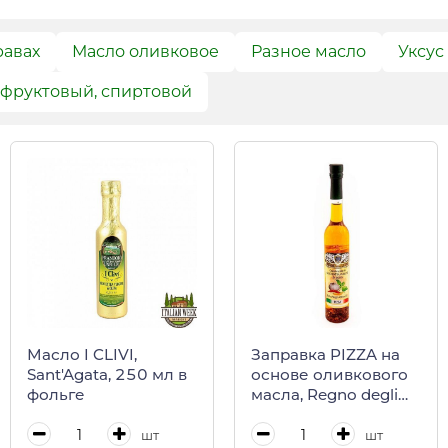
равах
Масло оливковое
Разное масло
Уксус
 фруктовый, спиртовой
Масло I CLIVI,
Заправка PIZZA на
Sant'Agata, 250 мл в
основе оливкового
фольге
масла, Regno degli
Ulivi, 100 мл (ст/бут)
шт
шт