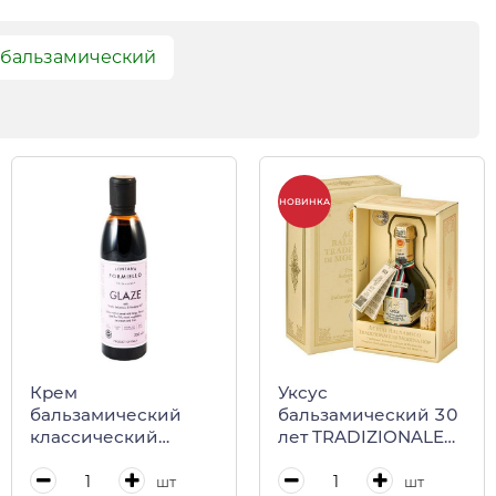
 бальзамический
НОВИНКА
Крем
Уксус
бальзамический
бальзамический 30
классический
лет TRADIZIONALE
Fontana Formiello,
К0145 DOP
Coppola 250 мл
EXTRAVECCHIO,
шт
шт