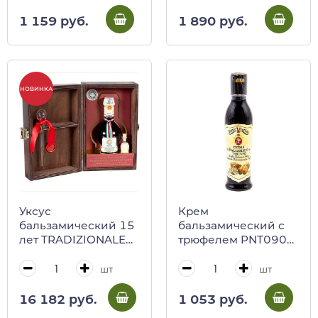
1 159 руб.
1 890 руб.
НОВИНКА
Уксус
Крем
бальзамический 15
бальзамический с
лет TRADIZIONALE
трюфелем PNT0904,
DOP, К0141, GOCCE,
PONTE VECCHIO,
Acetaia Leonardi, 100
220 мл (пл/бут)
шт
шт
мл (ст/б в
деревянной
16 182 руб.
1 053 руб.
коробке)