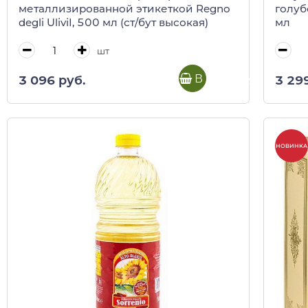
металлизированной этикеткой Regno
голуб
degli UliviI, 500 мл (ст/бут высокая)
мл
шт
В корзину
3 096 руб.
3 29
НОВИНКА