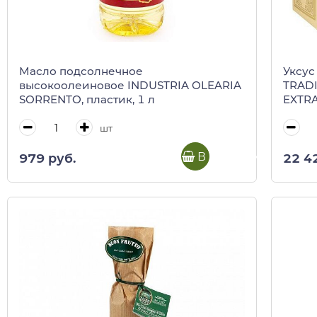
Масло подсолнечное
Уксус
высокоолеиновое INDUSTRIA OLEARIA
TRAD
SORRENTO, пластик, 1 л
EXTRA
Leona
короб
шт
В корзину
979 руб.
22 4