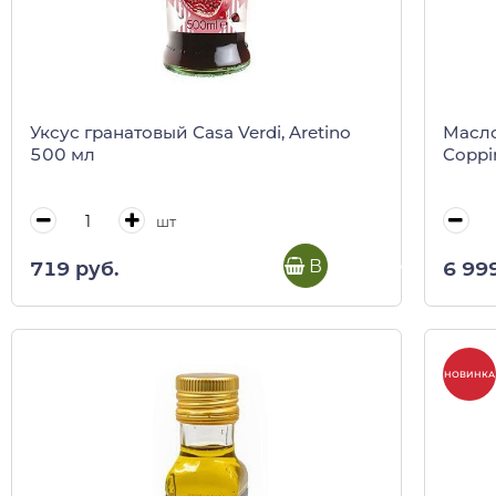
Уксус гранатовый Casa Verdi, Aretino
Масло
500 мл
Coppin
шт
В корзину
719 руб.
6 99
НОВИНКА