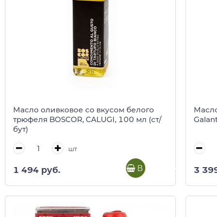
Масло оливковое со вкусом белого
Масло
трюфеля BOSCOR, CALUGI, 100 мл (ст/
Galan
бут)
шт
В корзину
1 494 руб.
3 39