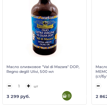
Масло оливковое "Val di Mazara" DOP,
Масло
Regno degliI Ulivi, 500 мл
MEMOR
(ст/б
шт
В корзину
3 299 руб.
2 86