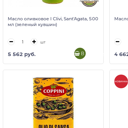
Масло оливковое I Clivi, Sant'Agata, 500
Масло
мл (зеленый кувшин)
шт
В корзину
5 562 руб.
4 66
НОВИНКА