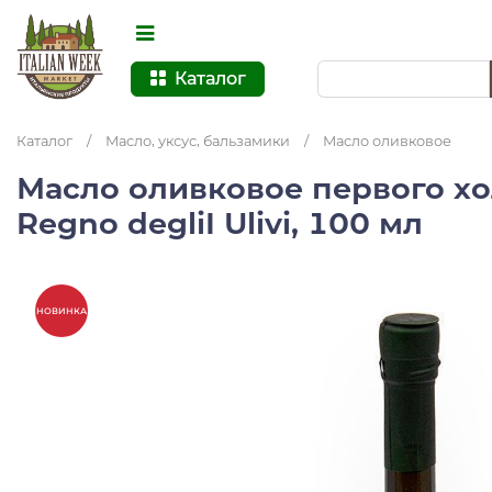
Каталог
Каталог
/
Масло, уксус, бальзамики
/
Масло оливковое
Масло оливковое первого х
Regno degliI Ulivi, 100 мл
НОВИНКА