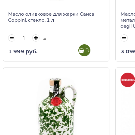
Масло оливковое для жарки Санса
Масло
Coppini, стекло, 1 л
метал
degli 
шт
В корзину
1 999 руб.
3 09
НОВИНКА