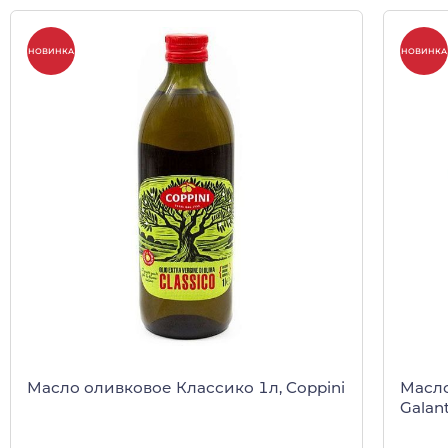
НОВИНКА
НОВИНКА
Масло оливковое Классико 1л, Coppini
Масло
Galan