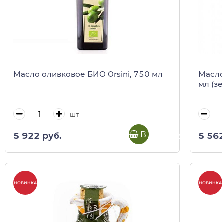
Масло оливковое БИО Orsini, 750 мл
Масло 
мл (з
шт
В корзину
5 922 руб.
5 56
НОВИНКА
НОВИНКА