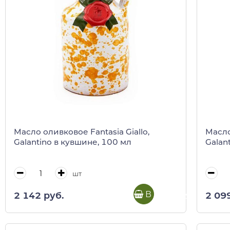
Масло оливковое Fantasia Giallo,
Масло
Galantino в кувшине, 100 мл
Galan
шт
В корзину
2 142 руб.
2 09