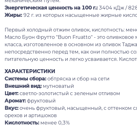
механическим путем.
Энергетическая ценность на 100 г.:
3404 кДж / 82
Жиры:
92 г. из которых насыщенные жирные кислот
Первый холодный отжим оливок, кислотность: мен
Масло Буон Фрутто "Buon Fruatto" - это оливковое
класса, изготовленное в основном из оливок Тадж
непосредственно перед тем, как они полностью с
питательную ценность и легко усваивается. Кислот
ХАРАКТЕРИСТИКИ
Системы сбора:
обтряска и сбор на сети
Внешний вид:
мутноватый
Цвет:
светло-золотистый с зеленым отливом
Аромат:
фруктовый
Вкус:
очень фруктовый, насыщенный, с оттенком с
орехов и артишоков
Кислотность:
менее 0,3%