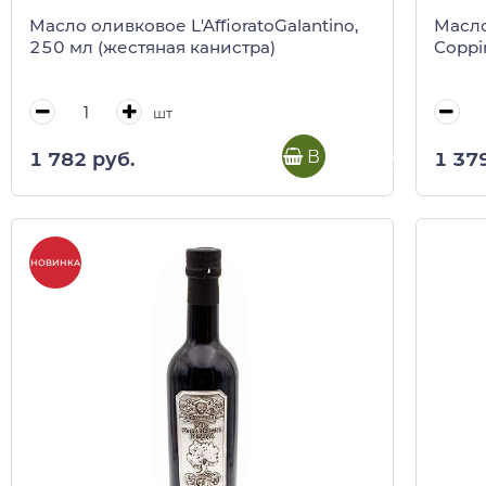
Масло оливковое L'AffioratoGalantino,
Масло
250 мл (жестяная канистра)
Coppi
шт
В корзину
1 782 руб.
1 37
НОВИНКА