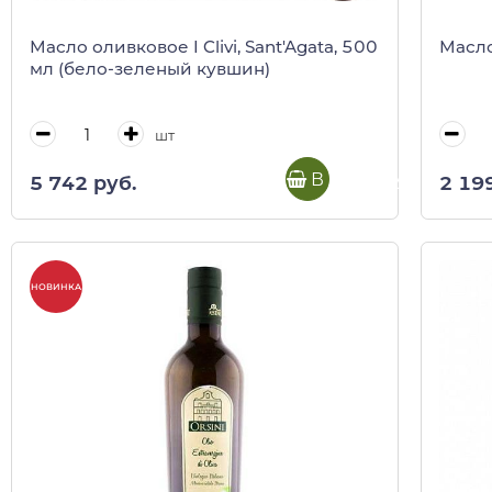
Масло оливковое I Clivi, Sant'Agata, 500
Масло
мл (бело-зеленый кувшин)
шт
В корзину
5 742 руб.
2 19
НОВИНКА