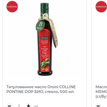
НОВИНКА
НОВИНКА
Титулованное масло Orsini COLLINE
Масло
PONTINE DOP БИО, стекло, 500 мл
MEMOR
(ст/б
шт