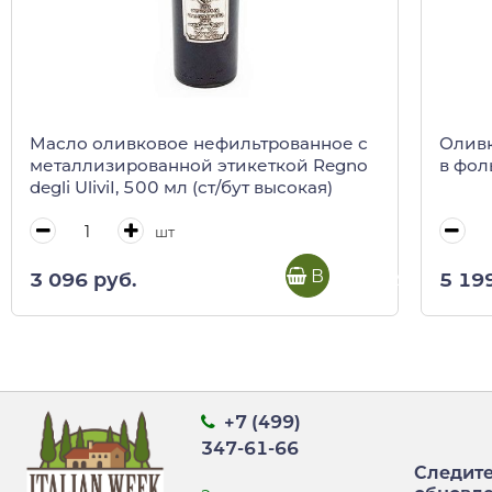
Масло оливковое нефильтрованное с
Оливк
металлизированной этикеткой Regno
в фоль
degli UliviI, 500 мл (ст/бут высокая)
шт
В корзину
3 096 руб.
5 19
+7 (499)
347-61-66
Следите