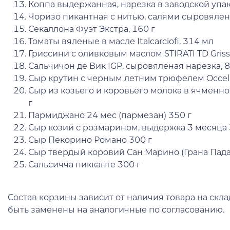
Коппа выдержанная, нарезка в заводской упако
Чоризо пикантная с нитью, салями сыровялена
Секаллона Фуэт Экстра, 160 г
Томаты вяленые в масле Italcarciofi, 314 мл
Гриссини с оливковым маслом STIRATI TD Grissi
Сальчичон де Вик IGP, сыровяленая нарезка, 8
Сыр крутин с черным летним трюфелем Occelli
Сыр из козьего и коровьего молока в ячменном
г
Пармиджано 24 мес (пармезан) 350 г
Сыр козий с розмарином, выдержка 3 месяца 
Сыр Пекорино Романо 300 г
Сыр твердый коровий Сан Марино (Грана Пада
Сальсичча пикканте 300 г
Состав корзины зависит от наличия товара на скл
быть заменены на аналогичные по согласованию.