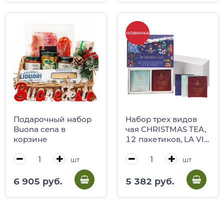
НОВИНКА
Подарочный набор
Набор трех видов
Buona cena в
чая CHRISTMAS TEA,
корзине
12 пакетиков, LA VIA
DEL TE, 30 г
(подарочная
шт
шт
коробка)
6 905 руб.
5 382 руб.