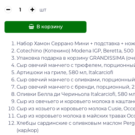
шт
В корзину
Набор Хамон Серрано Мини + подставка + нож,
Cotechino (Котекино) Modena IGP, Beretta, 500 
Упаковка подарка в корзину GRANDISSIMA (оч
Сыр овечий манчего с трюфелем, порционный
Артишоки на гриле, 580 мл, Italcarciofi
Сыр овечий манчего с оливками, порционный,
Сыр овечий манчего с бренди, порционный, 2
Оливки Белла ди Чериньола Italcarciofi, 580 м
Сыр из овечьего и коровьего молока в каштанов
Сыр из козьего и коровьего молока Cusie, Occell
Сыр из коровьего молока в майских травах Occel
Хлебцы сардинские с оливковым маслом Perga
(кар/кор)