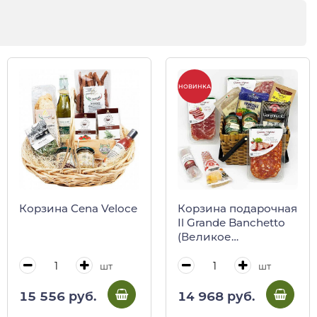
НОВИНКА
Корзина Cena Veloce
Корзина подарочная
Il Grande Banchetto
(Великое
пиршество)
шт
шт
15 556 руб.
14 968 руб.