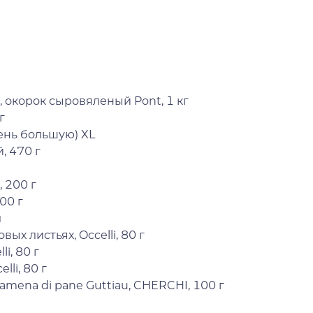
 окорок сыровяленый Pont, 1 кг
г
ень большую) XL
, 470 г
 200 г
00 г
л
ых листьях, Occelli, 80 г
i, 80 г
li, 80 г
mena di pane Guttiau, CHERCHI, 100 г