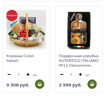
НОВИНКА
Корзина Colori
Подарочная коробка
Italiani
AUTENTICO ITALIANO
№12 (тальолини
яичные, соус песто,
приправа
шт
шт
сичильяна), Antico
Pastificio Umbro
9 308 руб.
2 999 руб.