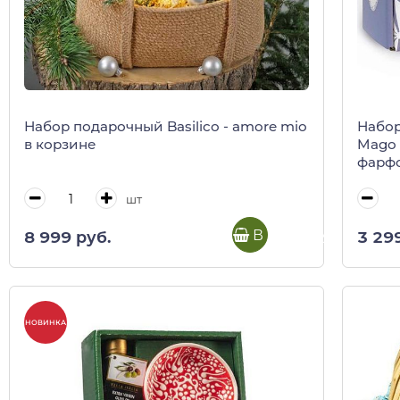
Набор подарочный Basilico - amore mio
Набор
в корзине
Mago 
фарфо
(пода
шт
В корзину
8 999 руб.
3 29
НОВИНКА