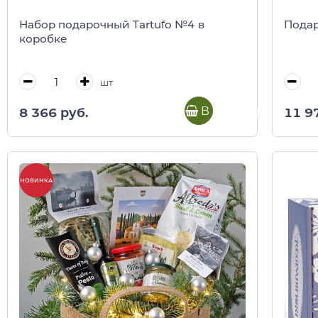
Набор подарочный Tartufo №4 в
Подар
коробке
шт
В корзину
8 366 руб.
11 9
НОВИНКА