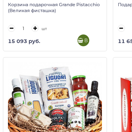
Корзина подарочная Grande Pistacchio
Подар
(Великая фисташка)
шт
В корзину
15 093 руб.
11 6