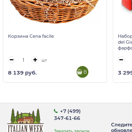
Корзина Cena facile
Набор
del Gi
фарфо
(пода
шт
В корзину
8 139 руб.
3 29
+7 (499)
347-61-66
Следите
обновл
Заказать звонок