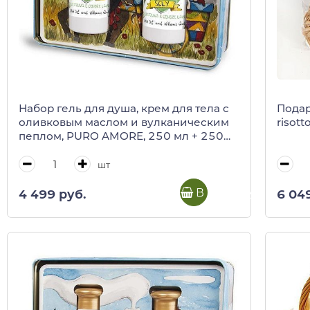
Набор гель для душа, крем для тела с
Подар
оливковым маслом и вулканическим
risotto
пеплом, PURO AMORE, 250 мл + 250
мл (ж/б)
шт
В корзину
4 499 руб.
6 04