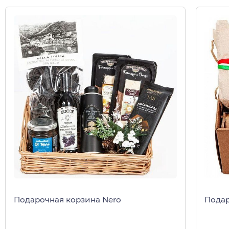
Подарочная корзина Nero
Подар