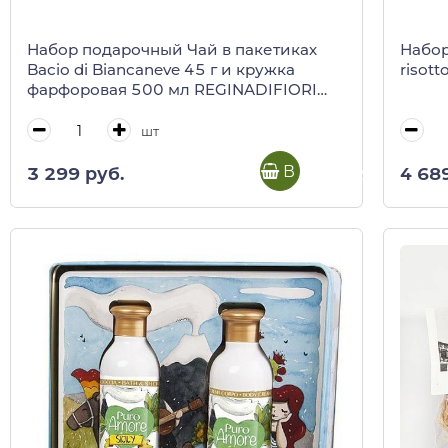
Набор подарочный Чай в пакетиках
Набор
Bacio di Biancaneve 45 г и кружка
risott
фарфоровая 500 мл REGINADIFIORI
(подарочная карт/кор)
шт
В корзину
3 299 руб.
4 68