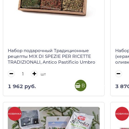
Набор подарочный Традиционные
Набор по
рецепты MIX DI SPEZIE PER RICETTE
(кера
TRADIZIONALI, Antico Pastificio Umbro
оливк
шт
В корзину
1 962 руб.
3 87
НОВИНКА
НОВИНКА