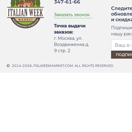
347-61-66
Следите
обновл
Заказать звонок
и скидк
Точка выдачи
Подпиши
заказов:
нашу рас
г. Москва, ул.
Воздвиженка д.
9 стр. 2
2014-2026, ITALWEEKMARKET.COM. ALL RIGHTS RESERVED.