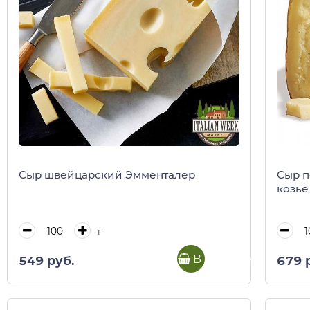
Сыр швейцарский Эмменталер
Сыр п
козье
г
В корзину
549 руб.
679 