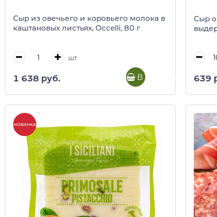
Сыр из овечьего и коровьего молока в
Сыр о
каштановых листьях, Occelli, 80 г
выдер
шт
В корзину
1 638 руб.
639 
НОВИНКА