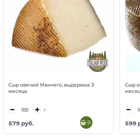
Сыр овечий Манчего, выдержка 3
Сыр о
месяца
меся
г
В корзину
579 руб.
599 