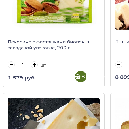
Летни
Пекорино с фисташками биопек, в
заводской упаковке, 200 г
шт
В корзину
8 89
1 579 руб.