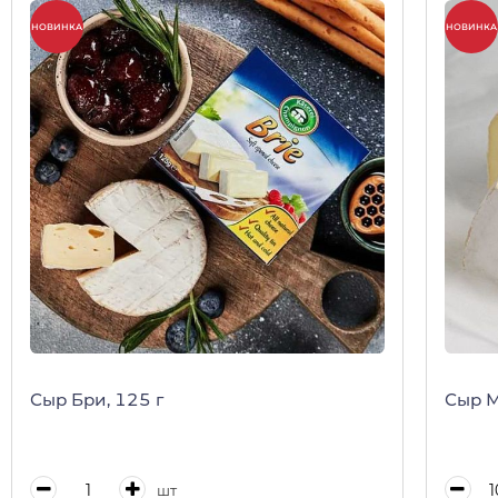
НОВИНКА
НОВИНКА
Сыр Бри, 125 г
Сыр М
шт