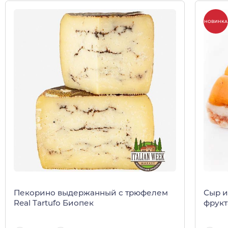
НОВИНКА
Пекорино выдержанный с трюфелем
Сыр и
Real Tartufo Биопек
фрукт