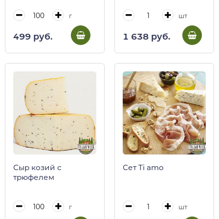
Occelli, 80 г
г
шт
499 руб.
1 638 руб.
Сыр козий с
Сет Ti amo
трюфелем
г
шт