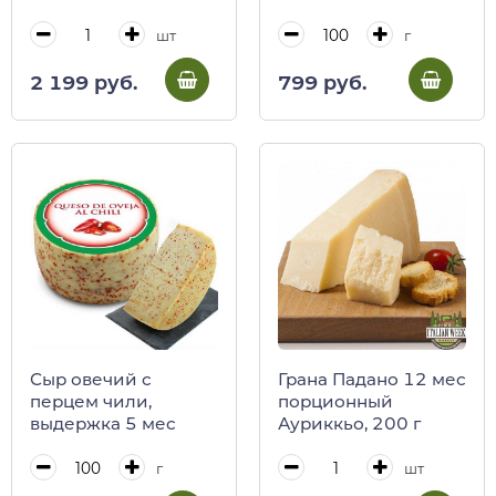
Молитерно
шт
г
2 199 руб.
799 руб.
Сыр овечий с
Грана Падано 12 мес
перцем чили,
порционный
выдержка 5 мес
Ауриккьо, 200 г
г
шт