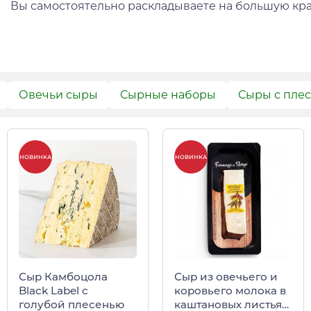
Вы самостоятельно раскладываете на большую кра
Овечьи сыры
Сырные наборы
Сыры с пле
НОВИНКА
НОВИНКА
Сыр Камбоцола
Сыр из овечьего и
Black Label с
коровьего молока в
голубой плесенью
каштановых листьях,