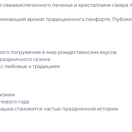
 свежеиспеченного печенья и кристаллами сахара. К
инающий аромат традиционного панфорте. Глубокий
ного погружения в мир рождественских вкусов
праздничного сезона
а с любовью к традициям
лизким
Нового года
 чашка становится частью праздничной истории.