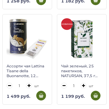
REGINADIFIORI, 45 г
(карт/кор)
1 258 руб.
1 182 руб.
(карт/кор)
НОВИНКА
Ассорти чая Lattina
Чай зеленый, 25
Tisane della
пакетиков,
Buonanotte, 12
NATURSAN, 37,5 г
пакетиков,
(карт/кор)
REGINADIFIORI, 36 г
шт
шт
(жест/кор)
1 499 руб.
1 199 руб.