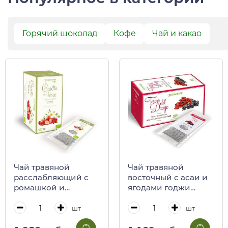
Горячий шоколад
Кофе
Чай и какао
Чай травяной
Чай травяной
расслабляющий с
восточный с асаи и
ромашкой и
ягодами годжи
красными ягодами
Tesoro del Drago, 15
BIO Casetta nel
пакетиков,
шт
шт
Bosco, 15 пакетиков,
REGINADIFIORI, 45 г