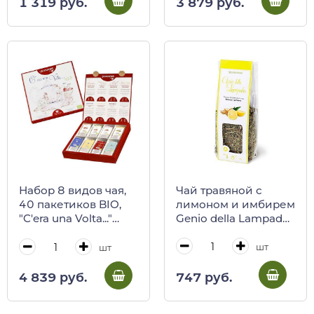
1 319 руб.
3 879 руб.
Чай травяной с
Набор 8 видов чая,
лимоном и имбирем
40 пакетиков BIO,
Genio della Lampada,
"C'era una Volta..."
REGINADIFIORI, 40 г
REGINADIFIORI в
(пл/пак)
картонной коробке
шт
шт
747 руб.
4 839 руб.