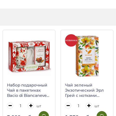
НОВИНКА
Набор подарочный
Чай зеленый
Чай в пакетиках
Экзотический Эрл
Bacio di Biancaneve
Грей с нотками
45 г и кружка
манго и бергамота,
фарфоровая 500 мл
25 пакетиков,
шт
шт
REGINADIFIORI
NATURSAN, 37,5 кг