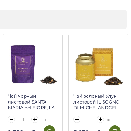
Чай черный
Чай зеленый Улун
листовой SANTA
листовой IL SOGNO
MARIA del FIORE, LA
DI MICHELANDGELO,
VIA DEL TE, 50 г
LA VIA DEL TE, 100 г
(пакет)
(ж/б в карт/кор)
шт
шт