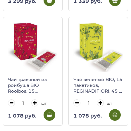
(подарочная карт/
(карт/кор)
3 299 руб.
1 339 руб.
кор)
Чай травяной из
Чай зеленый BIO, 15
ройбуша BIO
пакетиков,
Rooibos, 15
REGINADIFIORI, 45 г
пакетиков,
(карт/кор)
REGINADIFIORI, 45 г
шт
шт
(карт/кор)
1 078 руб.
1 078 руб.