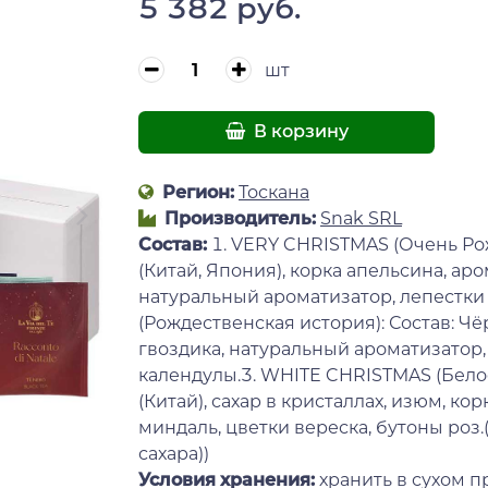
5 382 руб.
шт
В корзину
Регион:
Тоскана
Производитель:
Snak SRL
Состав:
1. VERY CHRISTMAS (Очень Ро
(Китай, Япония), корка апельсина, а
натуральный ароматизатор, лепестки
(Рождественская история): Состав: Чё
гвоздика, натуральный ароматизатор,
календулы.3. WHITE CHRISTMAS (Бело
(Китай), сахар в кристаллах, изюм, ко
миндаль, цветки вереска, бутоны роз
сахара))
Условия хранения:
хранить в сухом п