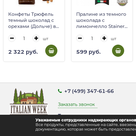
Конфеты Трюфель
Пралине из темного
темный шоколад с
шоколада с
орехами (Дольче) в
лимончелло Stainer,
бежевой бумаге,
29,4 г
ANTICA TORRONERIA
шт
шт
PIEMONTESE, 200 г
(пл/пак) 0127
2 322 руб.
599 руб.
+7 (499) 347-61-66
Заказать звонок
Точка выдачи заказов:
Уважаемые сотрудники надзирающих органов
г. Москва, ул. Воздвиженка д. 9 стр
Все продукты, представленные на сайте, ввез
документацию, которая может быть предоставлен