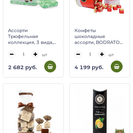
Ассорти
Конфеты
Трюфельная
шоколадные
коллекция, 3 вида,
ассорти, BODRATO
ANTICA TORRONERIA
CIOCCOLATO, 200 г
PIEMONTESE, 140 г
(новогодняя ж/б)
шт
шт
(зеленая с рисунком
ж/б)
2 682 руб.
4 199 руб.