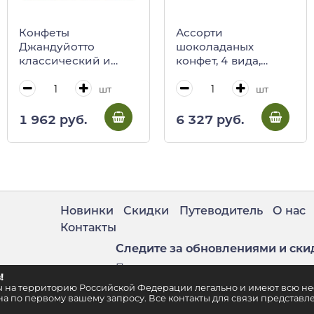
Конфеты
Ассорти
Джандуйотто
шоколаданых
классический и
конфет, 4 вида,
темный шоколад
VENCHI, 230 г
3332, NOVI, 195 г
(коллекция Мурано)
шт
шт
(пл/кор)
1 962 руб.
6 327 руб.
Новинки
Скидки
Путеводитель
О нас
Контакты
Следите за обновлениями и ски
Подпишитесь на нашу рассылку
!
. 2
ены на территорию Российской Федерации легально и имеют всю 
а по первому вашему запросу. Все контакты для связи представле