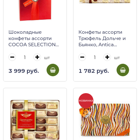
Шоколадные
Конфеты ассорти
конфеты ассорти
Трюфель Дольче и
COCOA SELECTION
Бьянко, Antica
4013, Stainer, 150 г
Torroneria
(красная коробка с
Piemontese, 125 г
шт
шт
лентой)
(пл/кор)
3 999 руб.
1 782 руб.
НОВИНКА