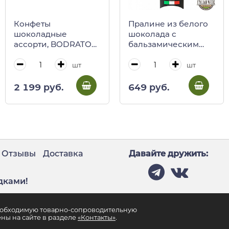
Конфеты
Пралине из белого
шоколадные
шоколада с
ассорти, BODRATO
бальзамическим
CIOCCOLATO, 70 г
уксусом Stainer, 29,4
(новогодняя ж/б)
г
шт
шт
2 199 руб.
649 руб.
Отзывы
Доставка
Давайте дружить:
дками!
необходимую товарно-сопроводительную
ны на сайте в разделе
«Контакты»
.