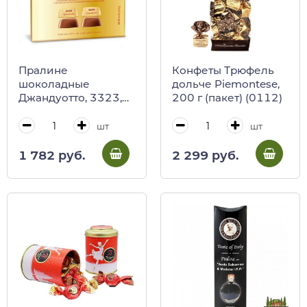
Пралине
Конфеты Трюфель
шоколадные
дольче Piemontese,
Джандуотто, 3323,
200 г (пакет) (0112)
NOVI, 150 г (карт/
кор)
шт
шт
1 782 руб.
2 299 руб.