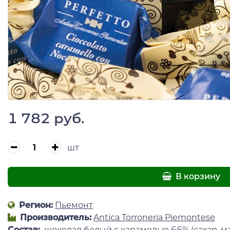
1 782 руб.
шт
В корзину
Регион:
Пьемонт
Производитель:
Antica Torroneria Piemontese
Состав:
шоколад белый с карамелью 66% (сахар, ма