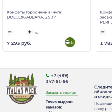
Конфеты торрончини (нуга)
Конфе
DOLCE&GABBANA, 250 г
засах
PERFE
PIEMO
шт
В корзину
7 293 руб.
1 78
+7 (499)
347-61-66
Следите
обновл
Заказать звонок
и скидк
Точка выдачи
Подпиши
заказов:
нашу рас