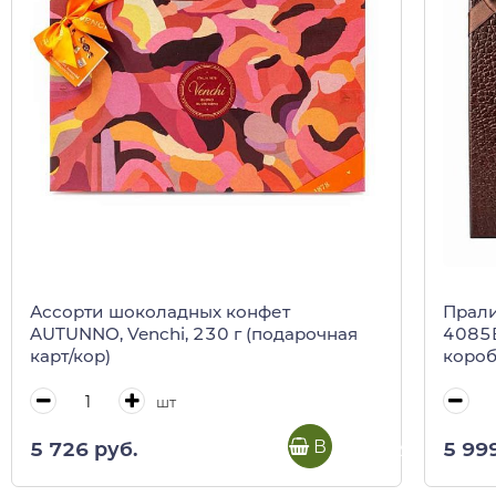
Ассорти шоколадных конфет
Прали
AUTUNNO, Venchi, 230 г (подарочная
4085В
карт/кор)
короб
шт
В корзину
5 726 руб.
5 99