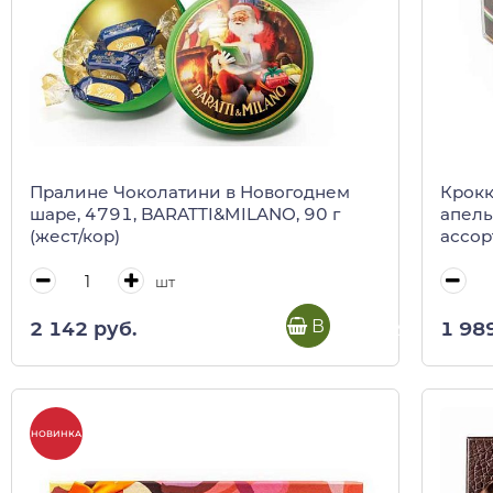
Пралине Чоколатини в Новогоднем
Крокк
шаре, 4791, BARATTI&MILANO, 90 г
апель
(жест/кор)
ассорт
шт
В корзину
2 142 руб.
1 98
НОВИНКА