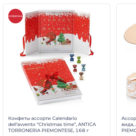
НОВИНКА
Конфеты ассорти Calendario
Ассор
dell’avvento “Christmas time”, ANTICA
вида,
TORRONERIA PIEMONTESE, 168 г
PIEMO