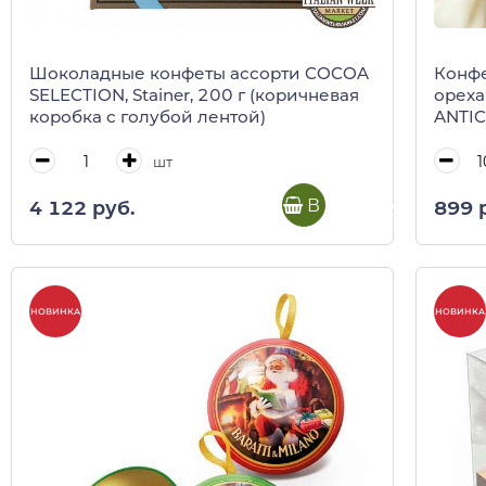
Шоколадные конфеты ассорти COCOA
Конфе
SELECTION, Stainer, 200 г (коричневая
ореха
коробка с голубой лентой)
ANTI
весо
шт
В корзину
4 122 руб.
899 
НОВИНКА
НОВИНКА