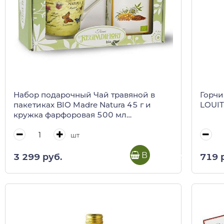
Набор подарочный Чай травяной в
Горчи
пакетиках BIO Madre Natura 45 г и
LOUIT
кружка фарфоровая 500 мл
REGINADIFIORI (подарочная карт/кор)
шт
В корзину
3 299 руб.
719 