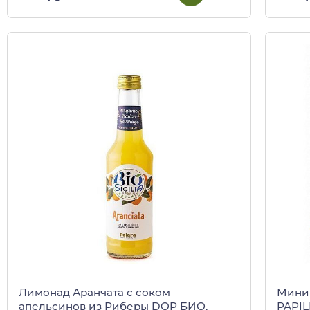
Лимонад Аранчата с соком
Мини 
апельсинов из Риберы DOP БИО,
PAPIL