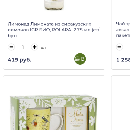
Чай т
Лимонад Лимоната из сиракузских
эвкал
лимонов IGP БИО, POLARA, 275 мл (ст/
пакет
бут)
кор)
шт
В корзину
1 25
419 руб.