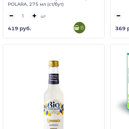
POLARA, 275 мл (ст/бут)
шт
В корзину
419 руб.
369 