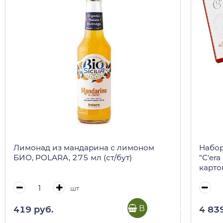
Лимонад из мандарина с лимоном
Набор
БИО, POLARA, 275 мл (ст/бут)
"C'era
карто
шт
В корзину
419 руб.
4 83