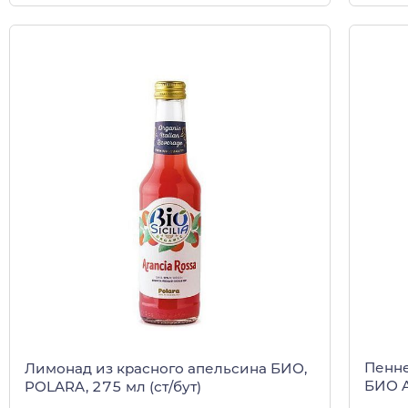
Пенне
Лимонад из красного апельсина БИО,
БИО A
POLARA, 275 мл (ст/бут)