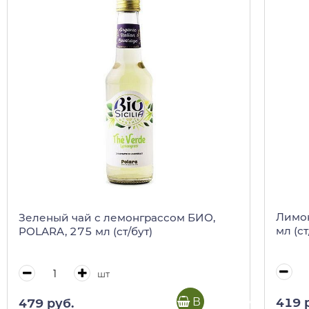
Лимон
Зеленый чай с лемонграссом БИО,
мл (ст
POLARA, 275 мл (ст/бут)
шт
В корзину
419 
479 руб.