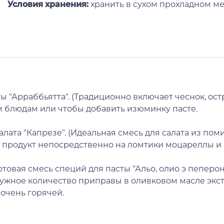
Условия хранения:
хранить в сухом прохладном ме
ты "Арраббьятта". (Традиционно включает чеснок, ос
м блюдам или чтобы добавить изюминку пасте.
лата "Капрезе". (Идеальная смесь для салата из по
те продукт непосредственно на ломтики моцареллы 
отовая смесь специй для пасты "Альо, олио э пеперо
нужное количество приправы в оливковом масле экс
 очень горячей.