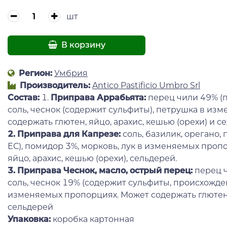
шт
В корзину
Регион:
Умбрия
Производитель:
Antico Pastificio Umbro Srl
Состав:
1.
Приправа Аррабьята:
перец чили 49% (п
соль, чеснок (содержит сульфиты), петрушка в из
содержать глютен, яйцо, арахис, кешью (орехи) и с
2. Приправа для Капрезе:
соль, базилик, орегано,
ЕС), помидор 3%, морковь, лук в изменяемых проп
яйцо, арахис, кешью (орехи), сельдерей.
3. Приправа Чеснок, масло, острый перец:
перец ч
соль, чеснок 19% (содержит сульфиты, происхожден
изменяемых пропорциях. Может содержать глютен, 
сельдерей
Упаковка:
коробка картонная