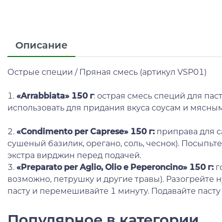
Описание
Острые специи / Пряная смесь (артикул VSP01)
1.
«Arrabbiata» 150 г
: острая смесь специй для пас
использовать для придания вкуса соусам и мясны
2.
«Condimento per Caprese» 150 г:
приправа для са
сушеный базилик, орегано, соль, чеснок). Посыпь
экстра вирджин перед подачей.
3.
«Preparato per Aglio, Olio e Peperoncino» 150 г:
г
возможно, петрушку и другие травы). Разогрейте 
пасту и перемешивайте 1 минуту. Подавайте пасту
Популярное в категории