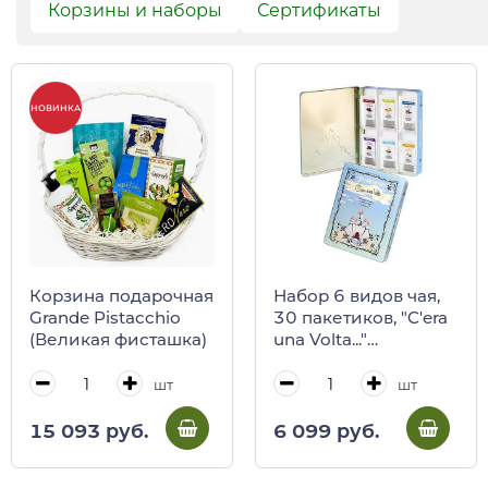
Корзины и наборы
Сертификаты
НОВИНКА
Корзина подарочная
Набор 6 видов чая,
Grande Pistacchio
30 пакетиков, "C'era
(Великая фисташка)
una Volta..."
REGINADIFIORI в
железной банке
шт
шт
15 093 руб.
6 099 руб.