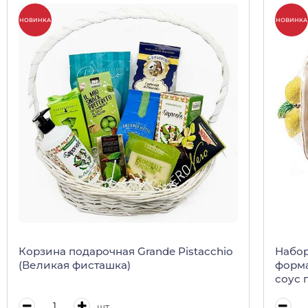
НОВИНКА
НОВИНКА
Корзина подарочная Grande Pistacchio
Набор
(Великая фисташка)
форма
соус 
шт