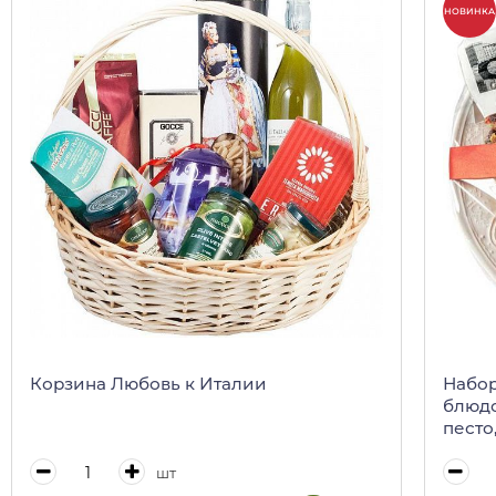
НОВИНКА
Корзина Любовь к Италии
Набор
блюдо
песто
пикан
шт