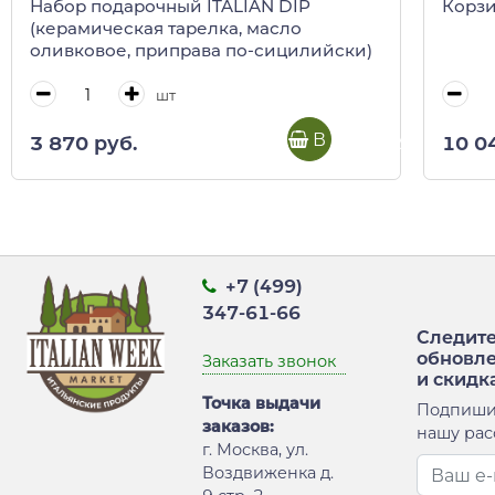
Набор подарочный ITALIAN DIP
Корзи
(керамическая тарелка, масло
оливковое, приправа по-сицилийски)
шт
В корзину
3 870 руб.
10 0
+7 (499)
347-61-66
Следите
обновл
Заказать звонок
и скидк
Точка выдачи
Подпиши
заказов:
нашу рас
г. Москва, ул.
Воздвиженка д.