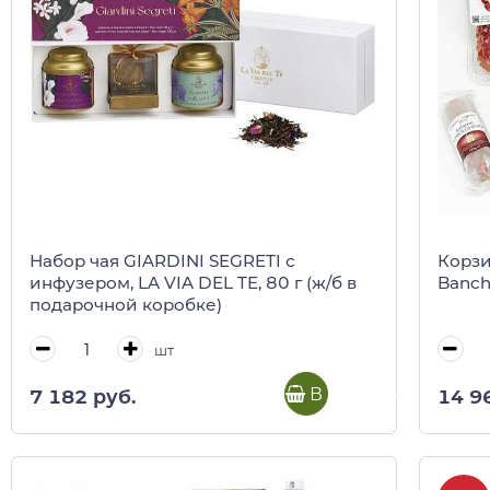
Набор чая GIARDINI SEGRETI с
Корзи
инфузером, LA VIA DEL TE, 80 г (ж/б в
Banch
подарочной коробке)
шт
В корзину
7 182 руб.
14 9