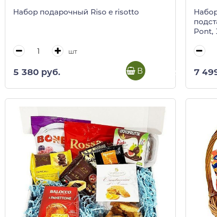
Набор подарочный Riso e risotto
Набор
подст
Pont, 
шт
В корзину
5 380 руб.
7 49