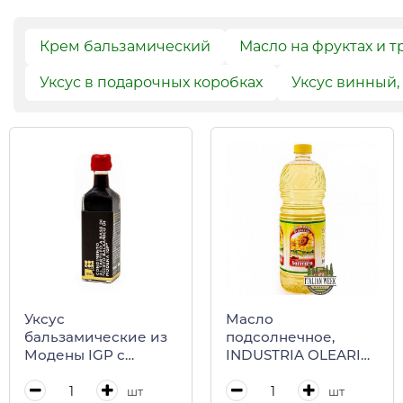
Крем бальзамический
Масло на фруктах и т
Уксус в подарочных коробках
Уксус винный,
Уксус
Масло
бальзамические из
подсолнечное,
Модены IGP с
INDUSTRIA OLEARIA
черным трюфелем
SORRENTO, пластик,
BOSCOR, CALUGI, 50
1 л
шт
шт