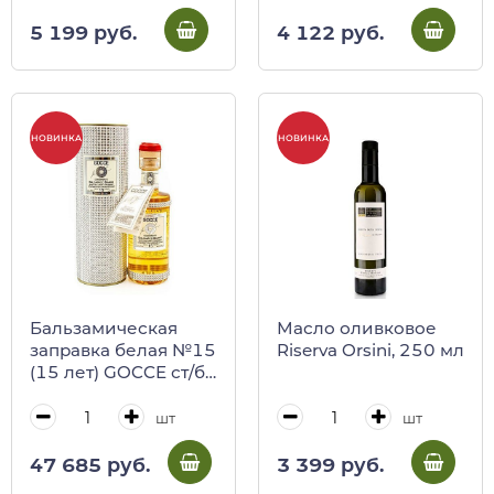
PV0115SC, 250 мл
(ст/б в коробке)
5 199 руб.
4 122 руб.
НОВИНКА
НОВИНКА
Бальзамическая
Масло оливковое
заправка белая №15
Riserva Orsini, 250 мл
(15 лет) GOCCE ст/б
в коробке с
кристаллами, 250
шт
шт
мл, K7420
47 685 руб.
3 399 руб.