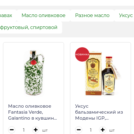
равах
Масло оливковое
Разное масло
Уксус
 фруктовый, спиртовой
НОВИНКА
Масло оливковое
Уксус
Fantasia Verde,
бальзамический из
Galantino в кувшине,
Модены IGP,
500 мл
выдержка 8 лет,
PONTE VECCHIO,
шт
шт