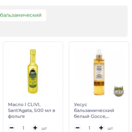
 бальзамический
Масло I CLIVI,
Уксус
Sant'Agata, 500 мл в
бальзамический
фольге
белый Gocce,
выдержка 5 лет,
спрей
шт
шт