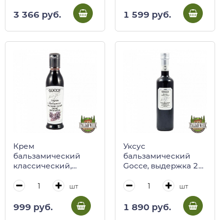
3 366 руб.
1 599 руб.
Крем
Уксус
бальзамический
бальзамический
классический,
Gocce, выдержка 2
Gocce
года, 500 мл
(сер.крышка)
шт
шт
999 руб.
1 890 руб.