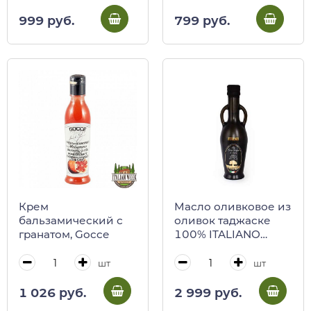
мл (ст/бут)
999 руб.
799 руб.
Крем
Масло оливковое из
бальзамический с
оливок таджаске
гранатом, Gocce
100% ITALIANO
Ferrari, 250 мл
(черная бутылка
шт
шт
ANFORA с
надписью)
1 026 руб.
2 999 руб.