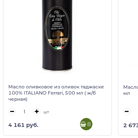
Масло оливковое из оливок таджаске
Масло
100% ITALIANO Ferrari, 500 мл ( ж/б
мл
черная)
шт
В корзину
4 161 руб.
2 67