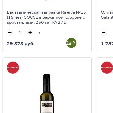
Бальзамическая заправка Riserva №15
Оливк
(15 лет) GOCCE в бархатной коробке с
Galant
кристаллами, 250 мл, K7271
шт
В корзину
29 575 руб.
1 78
НОВИНКА
НОВИНКА