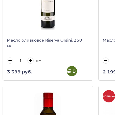
Масло оливковое Riserva Orsini, 250
Масло
мл
шт
В корзину
3 399 руб.
2 19
НОВИНКА