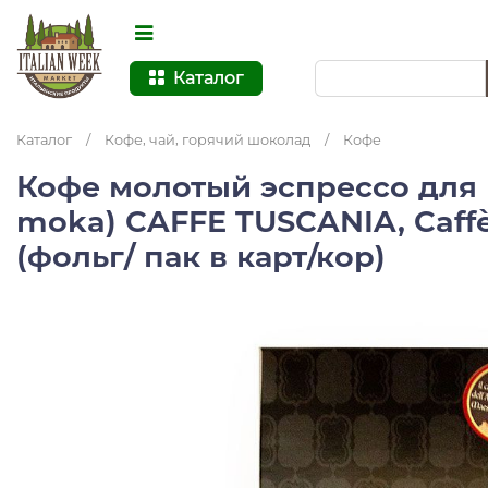
Каталог
Каталог
/
Кофе, чай, горячий шоколад
/
Кофе
Кофе молотый эспрессо для 
moka) CAFFE TUSCANIA, Caffè
(фольг/ пак в карт/кор)