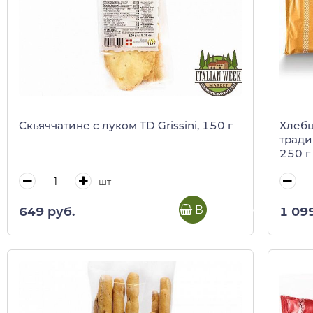
Скьяччатине с луком TD Grissini, 150 г
Хлебц
тради
250 г
шт
В корзину
649 руб.
1 09