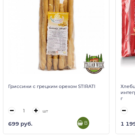
Гриссини с грецким орехом STIRATI
Хлебц
интег
г
шт
В корзину
699 руб.
1 19