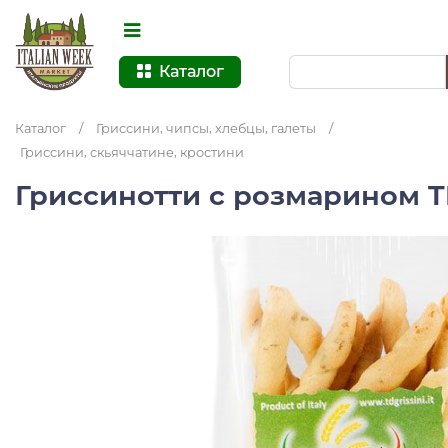
Каталог
Каталог
/
Гриссини, чипсы, хлебцы, галеты
/
Гриссини, скьяччатине, кростини
Гриссинотти с розмарином TD