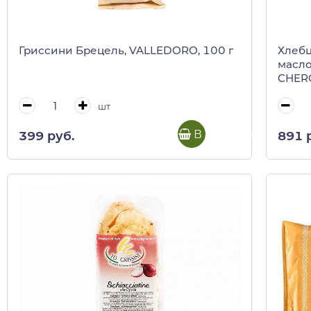
Гриссини Брецель, VALLEDORO, 100 г
Хлебц
масло
CHERC
шт
В корзину
399 руб.
891 