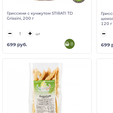
Гриссини с кунжутом STIRATI TD
Грисс
Grissini, 200 г
шокол
120 г 
шт
В корзину
699 руб.
699 