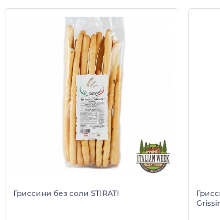
Гриссини без соли STIRATI
Грисс
Grissi