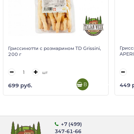
Грисс
Гриссинотти с розмарином TD Grissini,
APERI
200 г
шт
В корзину
449 
699 руб.
+7 (499)
347-61-66