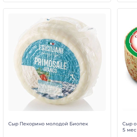
Сыр Пекорино молодой Биопек
Сыр о
5 мес