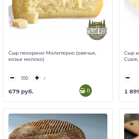
Сыр пекорино Молитерно (овечье,
Сыр и
козье молоко)
Cusie,
г
В корзину
679 руб.
1 89