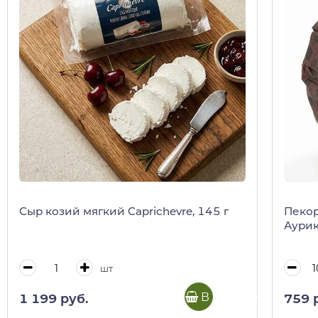
Сыр козий мягкий Caprichevre, 145 г
Пекор
Аури
шт
В корзину
1 199 руб.
759 