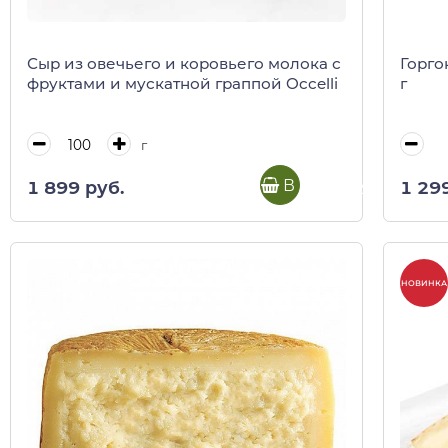
Сыр из овечьего и коровьего молока с
Горго
фруктами и мускатной граппой Occelli
г
г
В корзину
1 899 руб.
1 29
НОВИНКА