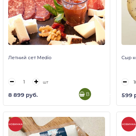
Летний сет Medio
Сыр к
шт
В корзину
8 899 руб.
599 
НОВИНКА
НОВИНКА