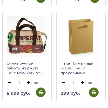
Сумка ручной
Пакет бумажный
работы из джута
SFERE ORO с
Caffe New York №1
прорезными
ручками Scotton
шт
шт
5 999 руб.
299 руб.