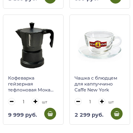
Кофеварка
Чашка с блюдцем
гейзерная
для каппуччино
тефлоновая Мока
Caffe New York
CAFFE'
GIOVANNACCI
шт
шт
9 999 руб.
2 299 руб.