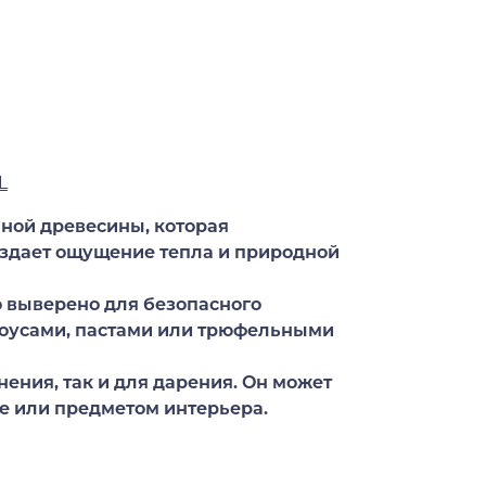
L
нной древесины, которая
оздает ощущение тепла и природной
 выверено для безопасного
оусами, пастами или трюфельными
нения, так и для дарения. Он может
не или предметом интерьера.