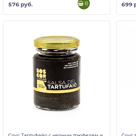
В корзину
576 руб.
699 
Соус Тартуфайо с черным трюфелем и
Соус 