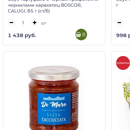
чернилами каракатиц BOSCOR,
г
CALUGI, 85 г (ст/б)
шт
В корзину
1 438 руб.
998 
НОВИНКА