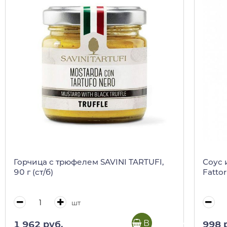
Горчица с трюфелем SAVINI TARTUFI,
Соус 
90 г (ст/б)
Fattor
шт
В корзину
1 962 руб.
998 