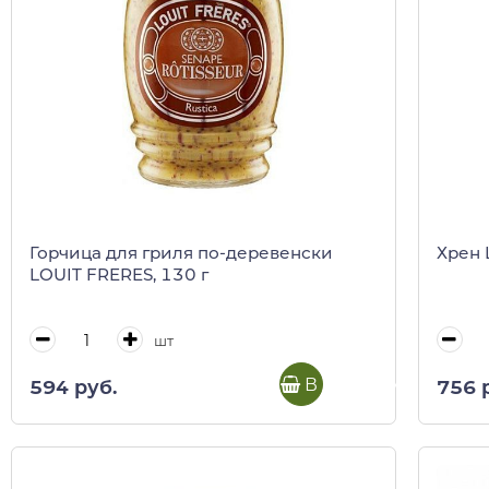
Горчица для гриля по-деревенски
Хрен 
LOUIT FRERES, 130 г
шт
В корзину
594 руб.
756 