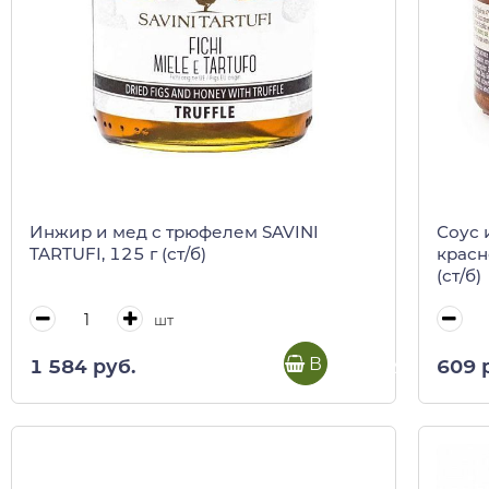
Инжир и мед с трюфелем SAVINI
Соус 
TARTUFI, 125 г (ст/б)
красн
(ст/б)
шт
В корзину
1 584 руб.
609 