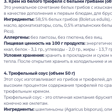
3. Крем из белого трюфеля с белыми грибами (об
Это уникальное сочетание белых грибов с изыск
в качестве дополнения к первым блюдам, для бруск
Ингредиенты:
58,5% белых грибов (Boletus edulis)
масло, ароматизаторы, соль, 0,5% итальянских бе
Pico).
Аллергены:
без лактозы, без глютена, без яиц.
Пищевая ценность на 100 г продукта:
энергетичес
ккал, белок - 3,1 гр., углеводы - 2,0 гр., жиры - 13,7 г
Условия хранения:
хранить в прохладном и сухом 
тепла. После открытия хранить в холодильнике и и
4. Трюфельный соус (объем 50 г)
Этот соус изготавливают из грибов и трюфелей, для
высоким процентом содержания трюфелей по сра
трюфельным кремом.
Трюфельный соус - это отличная компания бруске
конечно же омлетам.
Ингредиенты:
шампиньоны (Agaricus bisporus), ол