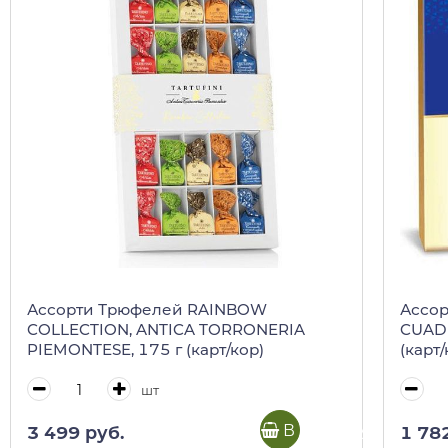
Ассорти Трюфелей RAINBOW
Ассор
COLLECTION, ANTICA TORRONERIA
CUADR
PIEMONTESE, 175 г (карт/кор)
(карт/
шт
В корзину
3 499 руб.
1 78