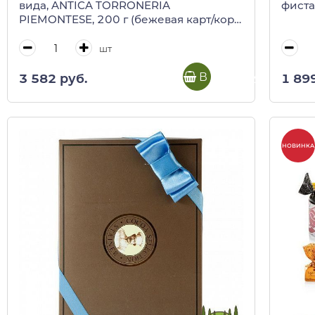
вида, ANTICA TORRONERIA
фисташ
PIEMONTESE, 200 г (бежевая карт/кор
лодочкой)
шт
В корзину
3 582 руб.
1 89
НОВИНКА