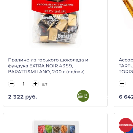
Ассор
Пралине из горького шоколада и
TARTU
фундука EXTRA NOIR 4359,
TORRO
BARATTI&MILANO, 200 г (пл/пак)
(золо
шт
В корзину
6 64
2 322 руб.
НОВИНКА