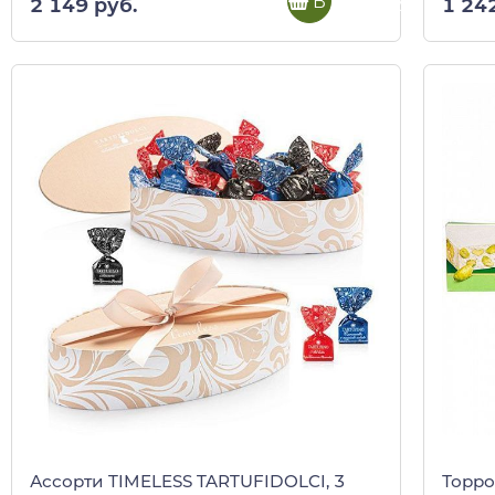
В корзину
2 149 руб.
1 24
Ассорти TIMELESS TARTUFIDOLCI, 3
Торро