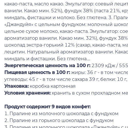
какао-паста, масло какао. Эмульгатор: соевый лец
ванили. Какао мин. 52%), фундук 38% (паста 21%, к
миндаль, фисташки и молоко. Без глютена. 3. Пра
«Джандуйя» с цельным фундуком: молочный шоколад
цельное сухое молоко, какао-паста. Эмульгатор: с
ароматизатор ванили. Какао мин. 32%), фундук 38%
шоколад экстра-горький 12% (сахар, какао-паста, м
лецитин. Натуральный ароматизатор ванили. Какао
миндаль и фисташки. Без глютена....
Энергетическая ценность на 100 г
:
2309 кДж / 55
Пищевая ценность в 100 г:
жиры: 36 г - в том чис
углеводы: 45 г - в том числе сахара 39 г, белки: 10 г, 
Упаковка:
коробка картонная
Условия хранения:
хранить в сухом прохладном ме
Продукт содержит 9 видов конфет:
1. Пралине из молочного шоколада с фундуком
2. Пралине из горького шоколада с фундуком
3. Пралине из молочного шоколада «Джандуйя» с