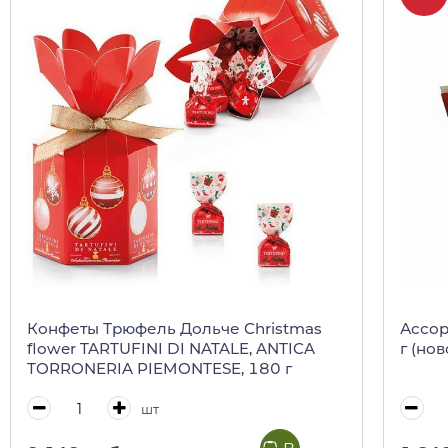
Конфеты Трюфель Дольче Christmas
Ассор
flower TARTUFINI DI NATALE, ANTICA
г (но
TORRONERIA PIEMONTESE, 180 г
шт