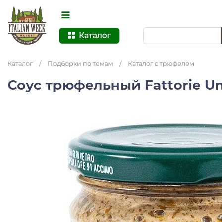
Каталог
Каталог
/
Подборки по темам
/
Каталог с трюфелем
Соус трюфельный Fattorie U