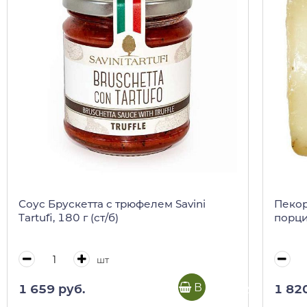
Соус Брускетта с трюфелем Savini
Пеко
Tartufi, 180 г (ст/б)
порци
шт
В корзину
1 659 руб.
1 82