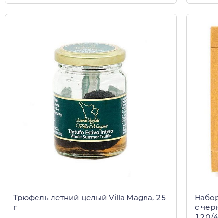
Трюфель летний целый Villa Magna, 25
Набор
г
c чер
120/4