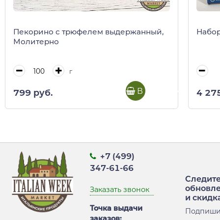
Пекорино с трюфелем выдержанный,
Набор
Молитерно
г
В корзину
799 руб.
4 27
+7 (499)
347-61-66
Следите
обновл
Заказать звонок
и скидк
Точка выдачи
Подпиши
заказов: