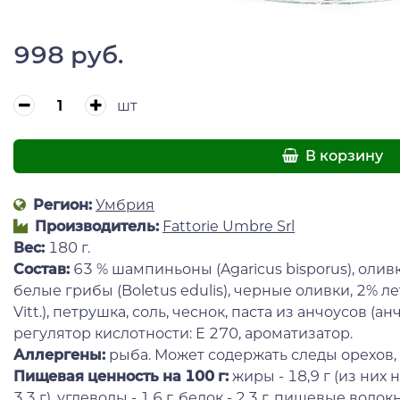
998 руб.
шт
В корзину
Регион:
Умбрия
Производитель:
Fattorie Umbre Srl
Вес:
180 г.
Состав:
63 % шампиньоны (Agaricus bisporus), олив
белые грибы (Boletus edulis), черные оливки, 2% л
Vitt.), петрушка, соль, чеснок, паста из анчоусов (а
регулятор кислотности: Е 270, ароматизатор.
Аллергены:
рыба. Может содержать следы орехов, 
Пищевая ценность
на 100 г:
жиры - 18,9 г (из ни
3,3 г), углеводы - 1,6 г, белок - 2,3 г, пищевые волокна 