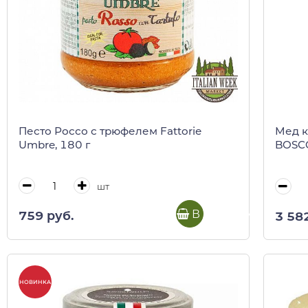
Песто Россо с трюфелем Fattorie
Мед к
Umbre, 180 г
BOSCO
шт
В корзину
759 руб.
3 58
НОВИНКА