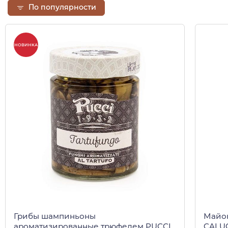
По популярности
НОВИНКА
Грибы шампиньоны
Майон
ароматизированные трюфелем PUCCI,
CALUGI