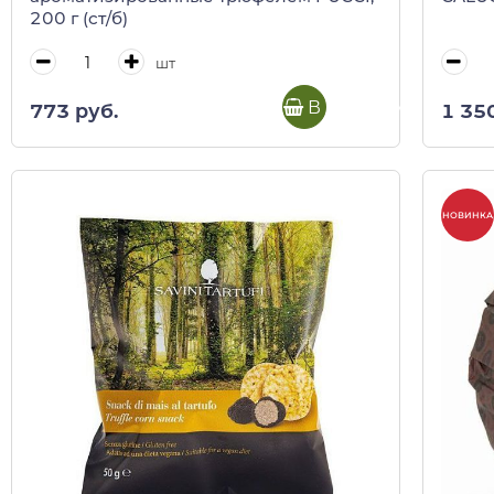
200 г (ст/б)
шт
В корзину
773 руб.
1 35
НОВИНКА