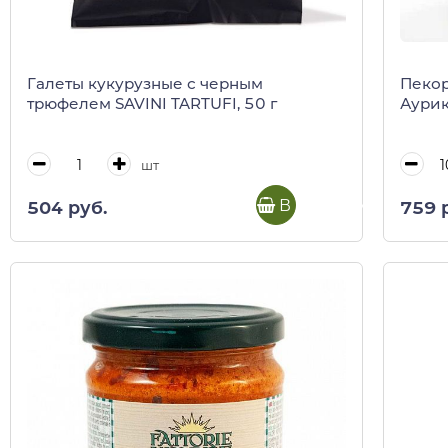
Галеты кукурузные с черным
Пекор
трюфелем SAVINI TARTUFI, 50 г
Аури
шт
В корзину
504 руб.
759 