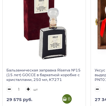
Бальзамическая заправка Riserva №15
Уксус
(15 лет) GOCCE в бархатной коробке с
выдер
кристаллами, 250 мл, K7271
PNT01
короб
шт
В корзину
29 575 руб.
27 3