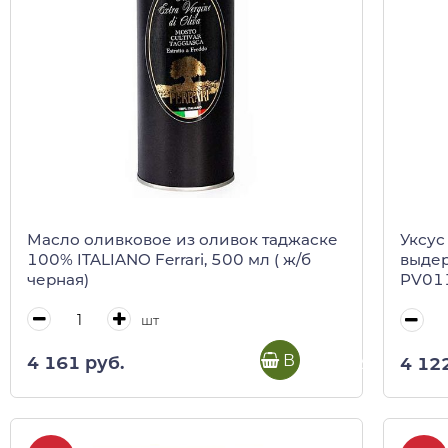
Масло оливковое из оливок таджаске
Уксус
100% ITALIANO Ferrari, 500 мл ( ж/б
выдер
черная)
PV011
шт
В корзину
4 161 руб.
4 12