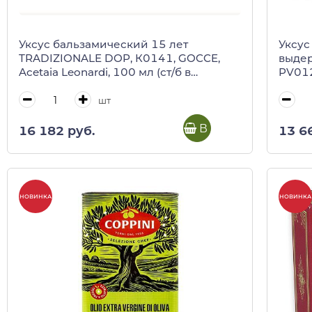
Уксус бальзамический 15 лет
Уксус
TRADIZIONALE DOP, К0141, GOCCE,
выдер
Acetaia Leonardi, 100 мл (ст/б в
PV012
деревянной коробке)
дерев
шт
В корзину
16 182 руб.
13 6
НОВИНКА
НОВИНКА