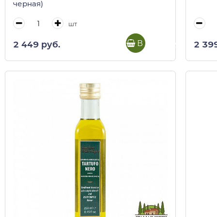
черная)
шт
В корзину
2 449 руб.
2 39