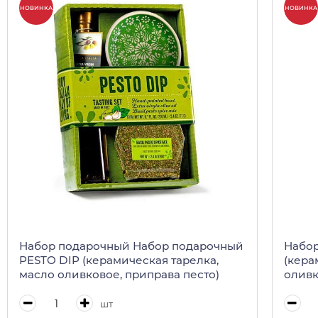
НОВИНКА
НОВИНКА
Набор подарочный Набор подарочный
Набор по
PESTO DIP (керамическая тарелка,
(кера
масло оливковое, приправа песто)
оливк
шт