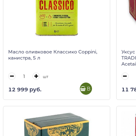
Масло оливковое Классико Coppini,
Уксус
канистра, 5 л
TRADI
Acetai
красн
шт
В корзину
12 999 руб.
11 7