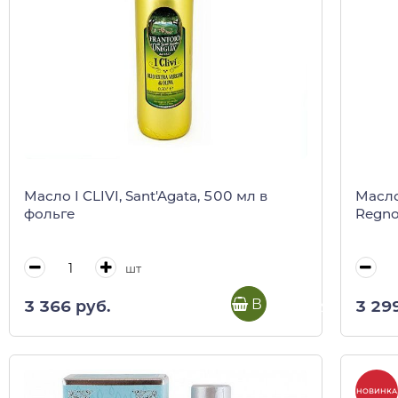
Масло I CLIVI, Sant'Agata, 500 мл в
Масло
фольге
Regno 
шт
В корзину
3 366 руб.
3 29
НОВИНКА