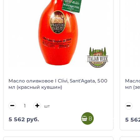
Масло оливковое I Clivi, Sant'Agata, 500
Масло 
мл (красный кувшин)
мл (з
шт
В корзину
5 562 руб.
5 56