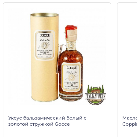
Уксус бальзамический белый с
Масло
золотой стружкой Gocce
Coppin