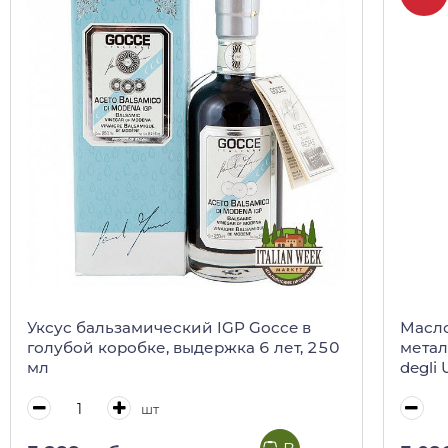
Уксус бальзамический IGP Gocce в
Масло
голубой коробке, выдержка 6 лет, 250
метал
мл
degli 
шт