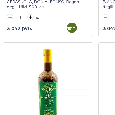
CERASUOLA, DON ALFONSO, Regno
BIANC
degliI Ulivi, 500 мл
degliI
шт
В корзину
3 042 руб.
3 04