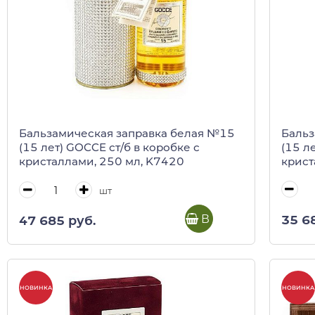
Бальз
Бальзамическая заправка белая №15
(15 л
(15 лет) GOCCE ст/б в коробке с
крист
кристаллами, 250 мл, K7420
шт
В корзину
35 6
47 685 руб.
НОВИНКА
НОВИНКА