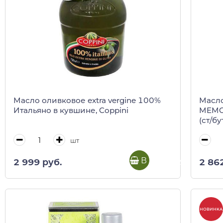
Масло оливковое extra vergine 100%
Масло
Итальяно в кувшине, Coppini
MEMOR
(ст/б
шт
В корзину
2 999 руб.
2 86
НОВИНКА