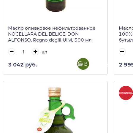
Масло оливковое нефильтрованное
Масло
NOCELLARA DEL BELICE, DON
100% 
ALFONSO, Regno degliI Ulivi, 500 мл
бутыл
шт
В корзину
3 042 руб.
2 99
НОВИНКА