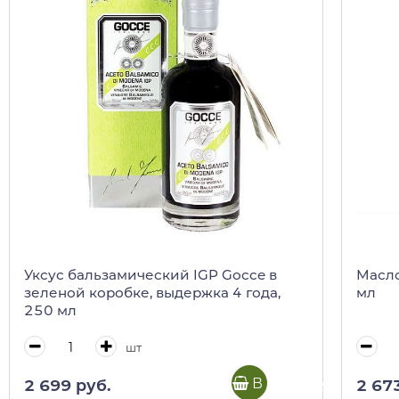
Уксус бальзамический IGP Gocce в
Масло
зеленой коробке, выдержка 4 года,
мл
250 мл
шт
В корзину
2 699 руб.
2 67