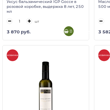
Уксус бальзамический IGP Gocce в
Масло
розовой коробке, выдержка 8 лет, 250
500 
мл
шт
В корзину
3 870 руб.
3 58
НОВИНКА
НОВИНКА