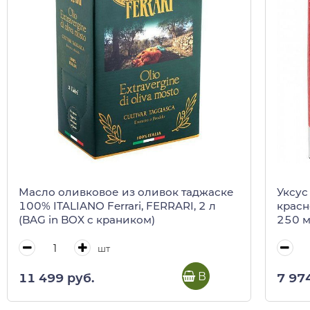
Масло оливковое из оливок таджаске
Уксус
100% ITALIANO Ferrari, FERRARI, 2 л
красн
(BAG in BOX c краником)
250 
шт
В корзину
11 499 руб.
7 97