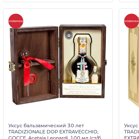
НОВИНКА
НОВИНКА
Уксус бальзамический 30 лет
Уксус
TRADIZIONALE DOP EXTRAVECCHIO,
TRAD
GOCCE, Acetaia Leonardi, 100 мл (ст/б в
EXTRA