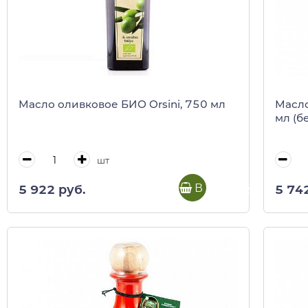
Масло оливковое БИО Orsini, 750 мл
Масло 
мл (б
шт
В корзину
5 922 руб.
5 74