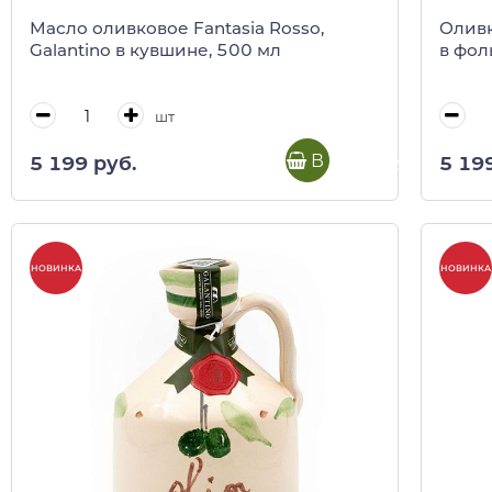
Масло оливковое Fantasia Rosso,
Оливк
Galantino в кувшине, 500 мл
в фоль
шт
В корзину
5 199 руб.
5 19
НОВИНКА
НОВИНКА