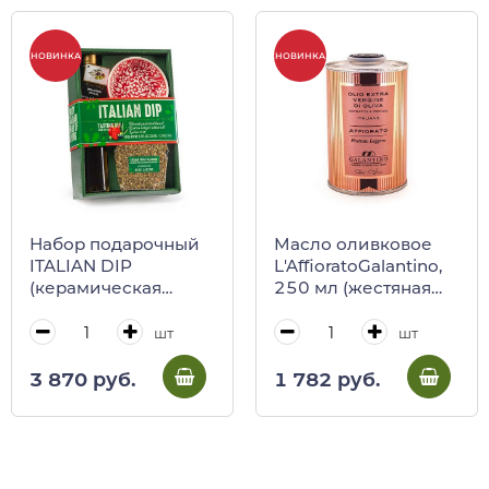
НОВИНКА
НОВИНКА
Набор подарочный
Масло оливковое
ITALIAN DIP
L'AffioratoGalantino,
(керамическая
250 мл (жестяная
тарелка, масло
канистра)
оливковое,
шт
шт
приправа по-
сицилийски)
3 870 руб.
1 782 руб.