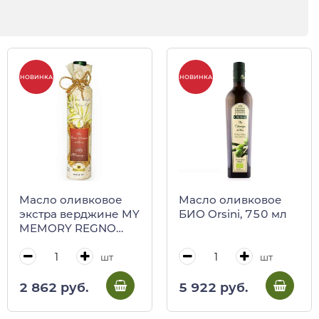
НОВИНКА
НОВИНКА
Масло оливковое
Масло оливковое
экстра верджине MY
БИО Orsini, 750 мл
MEMORY REGNO
degli ULIVI, 500 мл
(ст/бут в бумажной
шт
шт
упаковке)
2 862 руб.
5 922 руб.