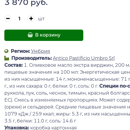
3 870 руб.
шт
В корзину
Регион:
Умбрия
Производитель:
Antico Pastificio Umbro Srl
Состав:
1. Оливковое масло экстра вирджин, 200 м
пищевые значения на 100 мл: Энергетическая ценно
из них насыщенные: 14 г, мононенасыщенные: 71 г
г., из них сахара: 0 г, белки: 0 г, соль: 0 г.
Специи по-
руккола, лук, соль, чеснок, тимьян, красный болга
ЕС). Смесь в изменяемых пропорциях. Может содер
(орехи) и сельдерей. Средние пищевые значения н
1079 кДж / 259 ккал; жиры: 5.3 г, из них насыщенные: 
3.5 г, белки: 11.0 г, соль: 14.6 г
Упаковка:
коробка картонная