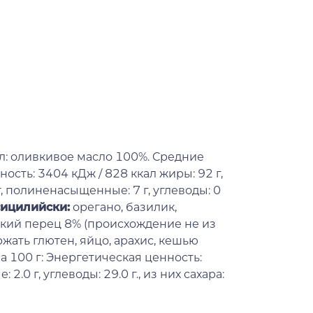
л: оливкивое масло 100%. Средние
сть: 3404 кДж / 828 ккал жиры: 92 г,
, полиненасыщенные: 7 г, углеводы: 0
сицилийски:
орегано, базилик,
рский перец 8% (происхождение не из
жать глютен, яйцо, арахис, кешью
а 100 г: Энергетическая ценность:
2.0 г, углеводы: 29.0 г., из них сахара: